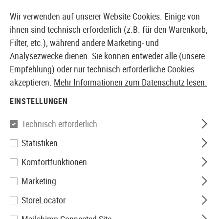
14373 PRODUKTE SOFORT AB LAGER VERFÜGBAR
Wir verwenden auf unserer Website Cookies. Einige von
ihnen sind technisch erforderlich (z.B. für den Warenkorb,
Filter, etc.), während andere Marketing- und
Analysezwecke dienen. Sie können entweder alle (unsere
EUROPÄISCHER AIRSOFT SHOP & GROßHÄNDLER
Empfehlung) oder nur technisch erforderliche Cookies
akzeptieren.
Mehr Informationen zum Datenschutz lesen.
Home
Zubehör
Batterien & Akkus
Wiederaufladbar
EINSTELLUNGEN
WIEDERAUFLADBARE BATTERIEN
Technisch erforderlich
27 Produkte
Statistiken
Filter
Komfortfunktionen
Marketing
StoreLocator