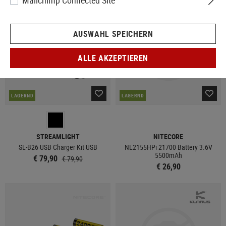
Mailchimp Connected Site
AUSWAHL SPEICHERN
ALLE AKZEPTIEREN
LAGERND
LAGERND
STREAMLIGHT
NITECORE
SL-B26 USB Charger Kit USB
NL2155HPi 21700 Battery 3.6V
5500mAh
€ 79,90
€ 79,90
€ 26,90