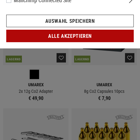
Mailchimp Connected Site
AUSWAHL SPEICHERN
ALLE AKZEPTIEREN
LAGERND
LAGERND
UMAREX
UMAREX
2x 12g Co2 Adapter
8g Co2 Capsules 10pcs
€ 49,90
€ 7,90