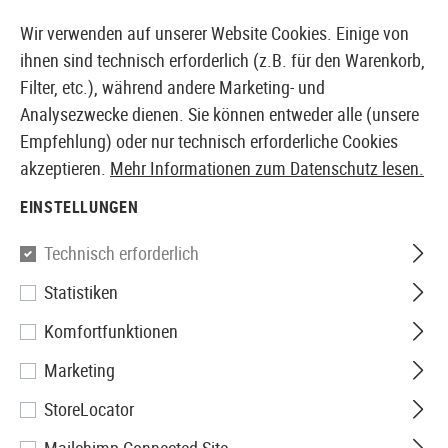
14387 PRODUKTE SOFORT AB LAGER VERFÜGBAR
Wir verwenden auf unserer Website Cookies. Einige von
ihnen sind technisch erforderlich (z.B. für den Warenkorb,
Filter, etc.), während andere Marketing- und
Analysezwecke dienen. Sie können entweder alle (unsere
EUROPÄISCHER AIRSOFT SHOP & GROßHÄNDLER
Empfehlung) oder nur technisch erforderliche Cookies
akzeptieren.
Mehr Informationen zum Datenschutz lesen.
Home
Airsoft Zubehör
Akkus, Gas, HPA & Co.
Gas
EINSTELLUNGEN
GAS & CO2
Technisch erforderlich
16 Produkte
Statistiken
Filter
Komfortfunktionen
Marketing
StoreLocator