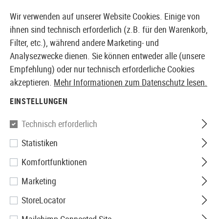
14397 PRODUKTE SOFORT AB LAGER VERFÜGBAR
Wir verwenden auf unserer Website Cookies. Einige von
ihnen sind technisch erforderlich (z.B. für den Warenkorb,
Filter, etc.), während andere Marketing- und
Analysezwecke dienen. Sie können entweder alle (unsere
EUROPÄISCHER AIRSOFT SHOP & GROßHÄNDLER
Empfehlung) oder nur technisch erforderliche Cookies
akzeptieren.
Mehr Informationen zum Datenschutz lesen.
Home
Airsoft-Ausrüstung
Rucksäcke
Trinksystem
EINSTELLUNGEN
TRINKSYSTEME
Technisch erforderlich
5 Produkte
Statistiken
Filter
Komfortfunktionen
Marketing
StoreLocator