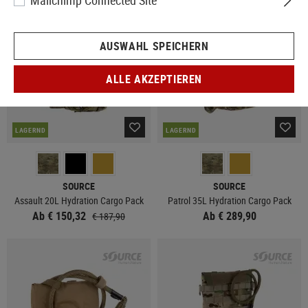
Mailchimp Connected Site
AUSWAHL SPEICHERN
ALLE AKZEPTIEREN
LAGERND
LAGERND
SOURCE
SOURCE
Assault 20L Hydration Cargo Pack
Patrol 35L Hydration Cargo Pack
Ab € 150,32
Ab € 289,90
€ 187,90