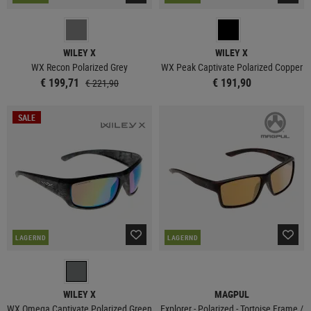
WILEY X
WILEY X
WX Recon Polarized Grey
WX Peak Captivate Polarized Copper
€ 199,71
€ 191,90
€ 221,90
SALE
LAGERND
LAGERND
WILEY X
MAGPUL
WX Omega Captivate Polarized Green
Explorer - Polarized - Tortoise Frame /