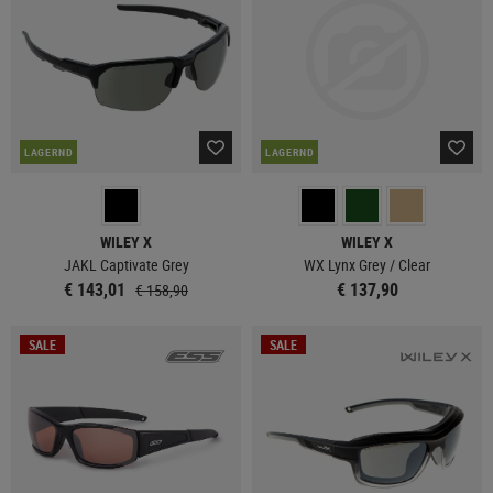
LAGERND
LAGERND
WILEY X
WILEY X
JAKL Captivate Grey
WX Lynx Grey / Clear
€ 143,01
€ 137,90
€ 158,90
SALE
SALE