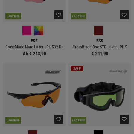
LAGERND
LAGERND
ESS
ESS
CrossBlade Naro Laser LPL-532 Kit
CrossBlade One STD Laser LPL-5
Ab € 243,90
€ 241,90
SALE
LAGERND
LAGERND