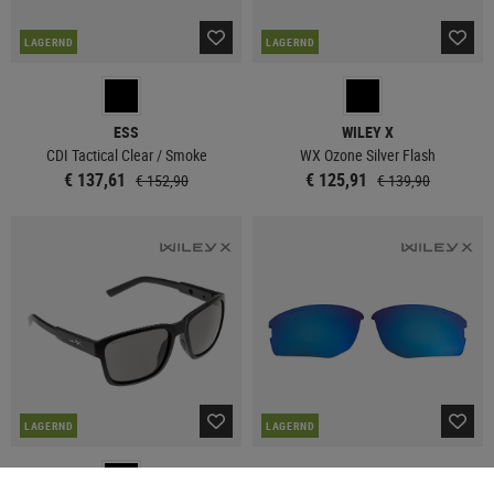
LAGERND
LAGERND
ESS
WILEY X
CDI Tactical Clear / Smoke
WX Ozone Silver Flash
€ 137,61
€ 125,91
€ 152,90
€ 139,90
LAGERND
LAGERND