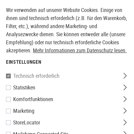
14 TAGE GELD-ZURÜCK-GARANTIE
Wir verwenden auf unserer Website Cookies. Einige von
ihnen sind technisch erforderlich (z.B. für den Warenkorb,
Filter, etc.), während andere Marketing- und
Analysezwecke dienen. Sie können entweder alle (unsere
EUROPÄISCHER AIRSOFT SHOP & GROßHÄNDLER
Empfehlung) oder nur technisch erforderliche Cookies
akzeptieren.
Mehr Informationen zum Datenschutz lesen.
Home
Airsoft-Ausrüstung
Sicherheit & Schutzausrü
EINSTELLUNGEN
SICHERHEIT &
Technisch erforderlich
SCHUTZAUSRÜSTUNG
Statistiken
378 Produkte
Komfortfunktionen
Filter
Marketing
StoreLocator