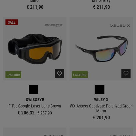
Mirror
Mirror Grey
€ 211,90
€ 211,90
SALE
LAGERND
LAGERND
SWISSEYE
WILEY X
F-Tac Google Laser Lens Brown
WX Aspect Captivate Polarized Green
Mirror
€ 206,32
€ 257,90
€ 201,90