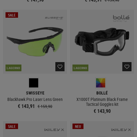
SALE
LAGERND
LAGERND
SWISSEYE
BOLLÉ
Blackhawk Pro Laser Lens Green
X1000T Platinum Black Frame
Tactical Goggles kit
€ 143,91
€ 159,90
€ 143,90
SALE
NEU