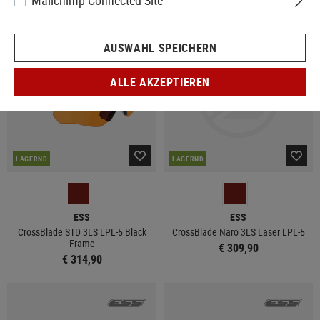
Mailchimp Connected Site
AUSWAHL SPEICHERN
ALLE AKZEPTIEREN
LAGERND
LAGERND
ESS
ESS
CrossBlade STD 3LS LPL-5 Black
CrossBlade Naro 3LS Laser LPL-5
Frame
€ 309,90
€ 314,90