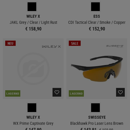
WILEY X
ESS
JAKL Grey / Clear / Light Rust
CDI Tactical Clear / Smoke / Copper
€ 158,90
€ 152,90
NEU
SALE
LAGERND
LAGERND
WILEY X
SWISSEYE
WX Prime Captivate Grey
Blackhawk Pro Laser Lens Brown
€ 147,90
€ 143,91
€ 159,90