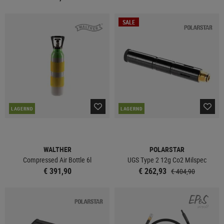
SALE
LAGERND
LAGERND
WALTHER
POLARSTAR
Compressed Air Bottle 6l
UGS Type 2 12g Co2 Milspec
€ 391,90
€ 262,93
€ 404,90