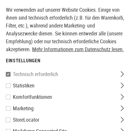
14387 PRODUKTE SOFORT AB LAGER VERFÜGBAR
Wir verwenden auf unserer Website Cookies. Einige von
ihnen sind technisch erforderlich (z.B. für den Warenkorb,
Filter, etc.), während andere Marketing- und
Analysezwecke dienen. Sie können entweder alle (unsere
EUROPÄISCHER AIRSOFT SHOP & GROßHÄNDLER
Empfehlung) oder nur technisch erforderliche Cookies
akzeptieren.
Mehr Informationen zum Datenschutz lesen.
Home
Tuning & Parts
HPA Externals
EINSTELLUNGEN
HPA EXTERNALS
Technisch erforderlich
33 Produkte
Statistiken
Filter
Komfortfunktionen
Marketing
StoreLocator