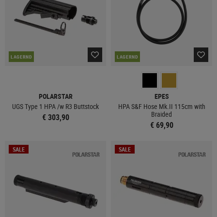
LAGERND
LAGERND
POLARSTAR
EPES
UGS Type 1 HPA /w R3 Buttstock
HPA S&F Hose Mk.II 115cm with
Braided
€ 303,90
€ 69,90
SALE
SALE