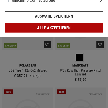
Mailchimp Connected Site
SALE
NEU
AUSWAHL SPEICHERN
ALLE AKZEPTIEREN
LAGERND
LAGERND
POLARSTAR
MANCRAFT
UGS Type 1 12g Co2 Milspec
WE / KJW Hign Pressure Pistol
Lanyard
€ 357,21
€ 396,90
€ 67,90
NEU
NEU