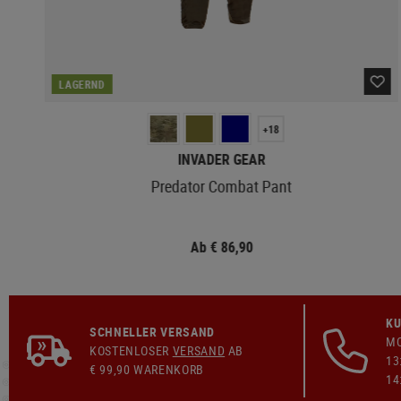
LAGERND
+18
INVADER GEAR
Predator Combat Pant
Ab € 86,90
KU
SCHNELLER VERSAND
MO
KOSTENLOSER
VERSAND
AB
13
€ 99,90 WARENKORB
14