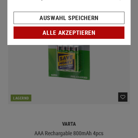
AUSWAHL SPEICHERN
ALLE AKZEPTIEREN
LAGERND
VARTA
AAA Rechargable 800mAh 4pcs