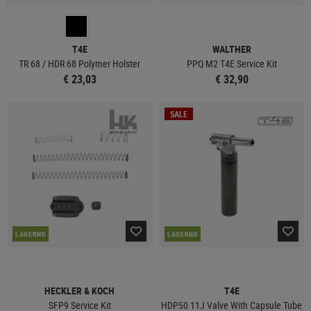
T4E
WALTHER
TR 68 / HDR 68 Polymer Holster
PPQ M2 T4E Service Kit
€ 23,03
€ 32,90
SALE
LAGERND
LAGERND
HECKLER & KOCH
T4E
SFP9 Service Kit
HDP50 11J Valve With Capsule Tube