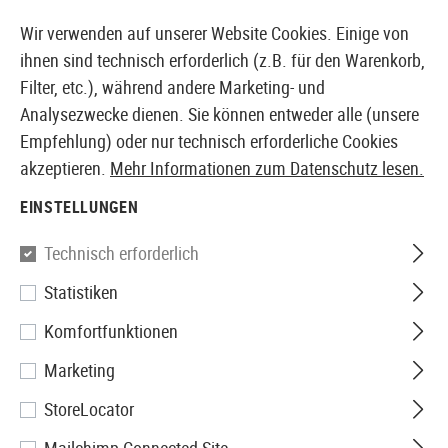
14397 PRODUKTE SOFORT AB LAGER VERFÜGBAR
Wir verwenden auf unserer Website Cookies. Einige von
ihnen sind technisch erforderlich (z.B. für den Warenkorb,
Filter, etc.), während andere Marketing- und
Analysezwecke dienen. Sie können entweder alle (unsere
EUROPÄISCHER AIRSOFT SHOP & GROßHÄNDLER
Empfehlung) oder nur technisch erforderliche Cookies
akzeptieren.
Mehr Informationen zum Datenschutz lesen.
Home
Defense Training
Zubehör
EINSTELLUNGEN
ZUBEHÖR
Technisch erforderlich
16 Produkte
Statistiken
Filter
Komfortfunktionen
Marketing
StoreLocator