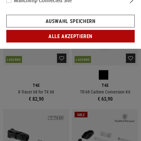
Mailchimp Connected Site
AUSWAHL SPEICHERN
ALLE AKZEPTIEREN
LAGERND
LAGERND
T4E
T4E
X-Tracer 68 for TX 68
TR 68 Carbine Conversion Kit
€ 82,90
€ 63,90
SALE