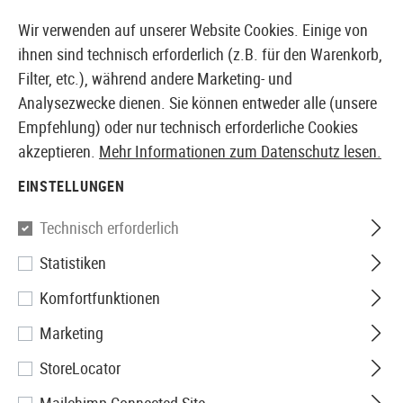
14410 PRODUKTE SOFORT AB LAGER VERFÜGBAR
Wir verwenden auf unserer Website Cookies. Einige von
ihnen sind technisch erforderlich (z.B. für den Warenkorb,
Filter, etc.), während andere Marketing- und
Analysezwecke dienen. Sie können entweder alle (unsere
EUROPÄISCHER AIRSOFT SHOP & GROßHÄNDLER
Empfehlung) oder nur technisch erforderliche Cookies
akzeptieren.
Mehr Informationen zum Datenschutz lesen.
Home
Airsoft-Ausrüstung
Gürtel
Kampfgürtel
EINSTELLUNGEN
KAMPFGÜRTEL
Technisch erforderlich
27 Produkte
Statistiken
Filter
Komfortfunktionen
Marketing
StoreLocator