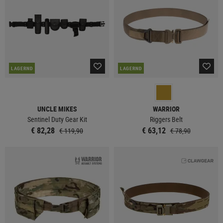
LAGERND
LAGERND
UNCLE MIKES
WARRIOR
Sentinel Duty Gear Kit
Riggers Belt
€ 82,28
€ 63,12
€ 119,90
€ 78,90