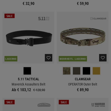
€ 32,90
€ 59,90
SALE
LAGERND
MEHRHEITL. LAGERND
5.11 TACTICAL
CLAWGEAR
Maverick Assaulters Belt
OPERATOR Outer Belt
Ab € 103,12
€ 89,90
€ 128,90
SALE
SALE