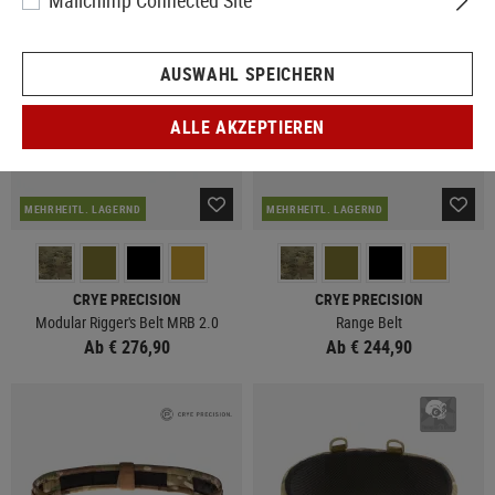
Mailchimp Connected Site
AUSWAHL SPEICHERN
ALLE AKZEPTIEREN
MEHRHEITL. LAGERND
MEHRHEITL. LAGERND
CRYE PRECISION
CRYE PRECISION
Modular Rigger's Belt MRB 2.0
Range Belt
Ab € 276,90
Ab € 244,90