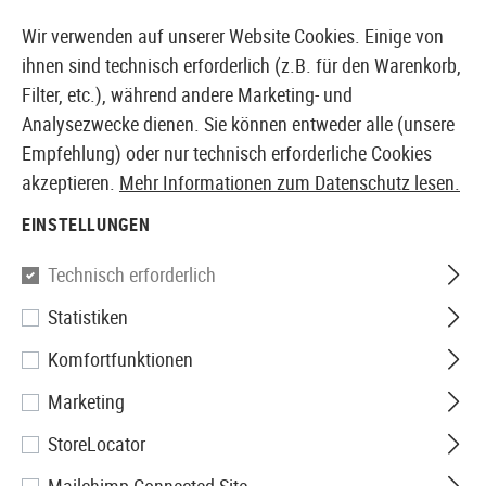
14410 PRODUKTE SOFORT AB LAGER VERFÜGBAR
Wir verwenden auf unserer Website Cookies. Einige von
ihnen sind technisch erforderlich (z.B. für den Warenkorb,
Filter, etc.), während andere Marketing- und
Analysezwecke dienen. Sie können entweder alle (unsere
EUROPÄISCHER AIRSOFT SHOP & GROßHÄNDLER
Empfehlung) oder nur technisch erforderliche Cookies
akzeptieren.
Mehr Informationen zum Datenschutz lesen.
Home
Airguns
Munition
5.5mm Pellets
EINSTELLUNGEN
Technisch erforderlich
Filter
Statistiken
Komfortfunktionen
Marketing
Keine Produkte gefunden.
StoreLocator