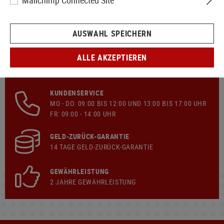
Mailchimp Connected Site
AUSWAHL SPEICHERN
ALLE AKZEPTIEREN
SCHNELLER VERSAND
KOSTENLOSER
VERSAND
AB € 99,90 WARENKORB
KUNDENSERVICE
MO - DO: 09:00 BIS 12:00 UND 13:00 BIS 17:00 UHR
FR: 09:00 - 14:00 UHR
GELD-ZURÜCK-GARANTIE
14 TAGE GELD-ZURÜCK-GARANTIE
GEWÄHRLEISTUNG
2 JAHRE GEWÄHRLEISTUNG