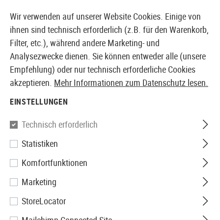
14373 PRODUKTE SOFORT AB LAGER VERFÜGBAR
Wir verwenden auf unserer Website Cookies. Einige von
ihnen sind technisch erforderlich (z.B. für den Warenkorb,
Filter, etc.), während andere Marketing- und
Analysezwecke dienen. Sie können entweder alle (unsere
EUROPÄISCHER AIRSOFT SHOP & GROßHÄNDLER
Empfehlung) oder nur technisch erforderliche Cookies
akzeptieren.
Mehr Informationen zum Datenschutz lesen.
Home
Airsoft-Waffen
Airsoft Pistolen
Airsoft GNB
EINSTELLUNGEN
AIRSOFT GNB PISTOLEN
Technisch erforderlich
27 Produkte
Statistiken
Filter
Komfortfunktionen
Marketing
StoreLocator