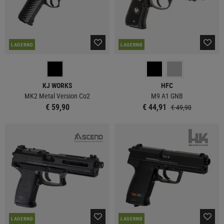
LAGERND
LAGERND
KJ WORKS
HFC
MK2 Metal Version Co2
M9 A1 GNB
€ 59,90
€ 44,91
€ 49,90
LAGERND
LAGERND