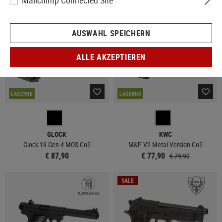
Mailchimp Connected Site
NEU
SALE
AUSWAHL SPEICHERN
ALLE AKZEPTIEREN
LAGERND
LAGERND
GLOCK
KWC
Glock 19 Gen 4 MOS Co2
M&P V2 Metal Version Co2
€ 87,90
€ 77,90
€ 79,90
SALE