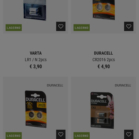
LAGERND
LAGERND
VARTA
DURACELL
LR1 / N 2pcs
CR2016 2pcs
€ 3,90
€ 4,90
LAGERND
LAGERND