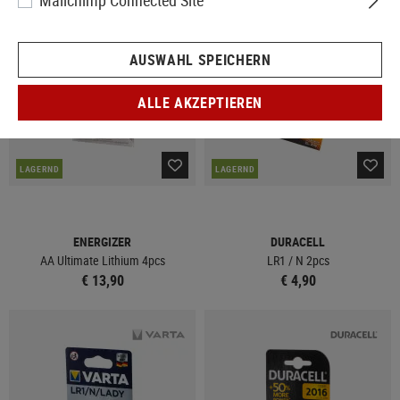
Mailchimp Connected Site
AUSWAHL SPEICHERN
ALLE AKZEPTIEREN
LAGERND
LAGERND
ENERGIZER
DURACELL
AA Ultimate Lithium 4pcs
LR1 / N 2pcs
€ 13,90
€ 4,90