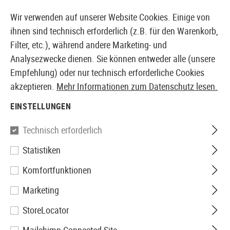
14397 PRODUKTE SOFORT AB LAGER VERFÜGBAR
Wir verwenden auf unserer Website Cookies. Einige von
ihnen sind technisch erforderlich (z.B. für den Warenkorb,
Filter, etc.), während andere Marketing- und
Analysezwecke dienen. Sie können entweder alle (unsere
EUROPÄISCHER AIRSOFT SHOP & GROßHÄNDLER
Empfehlung) oder nur technisch erforderliche Cookies
akzeptieren.
Mehr Informationen zum Datenschutz lesen.
Home
Zubehör
Batterien & Akkus
Batterien
EINSTELLUNGEN
BATTERIEN
Technisch erforderlich
24 Produkte
Statistiken
Filter
Komfortfunktionen
Marketing
StoreLocator