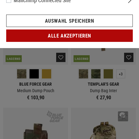
Mailchimp Connected Site
AUSWAHL SPEICHERN
ALLE AKZEPTIEREN
LAGERND
LAGERND
+3
BLUE FORCE GEAR
TEMPLAR'S GEAR
Medium Dump Pouch
Dump Bag Inter
€ 103,90
€ 27,90