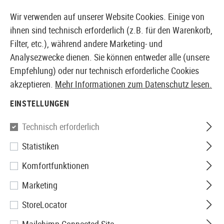
14387 PRODUKTE SOFORT AB LAGER VERFÜGBAR
Wir verwenden auf unserer Website Cookies. Einige von
ihnen sind technisch erforderlich (z.B. für den Warenkorb,
Filter, etc.), während andere Marketing- und
Analysezwecke dienen. Sie können entweder alle (unsere
EUROPÄISCHER AIRSOFT SHOP & GROßHÄNDLER
Empfehlung) oder nur technisch erforderliche Cookies
akzeptieren.
Mehr Informationen zum Datenschutz lesen.
Home
Airsoft-Ausrüstung
Taschen
Dump Pouches
EINSTELLUNGEN
DUMP POUCHES
Technisch erforderlich
11 Produkte
Statistiken
Filter
Komfortfunktionen
Marketing
StoreLocator