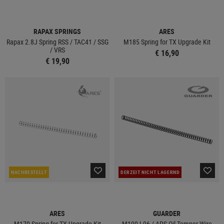
RAPAX SPRINGS
ARES
Rapax 2.8J Spring RSS / TAC41 / SSG
M185 Spring for TX Upgrade Kit
/ VRS
€ 16,90
€ 19,90
NACHBESTELLT
DERZEIT NICHT LAGERND
ARES
GUARDER
M170 Spring for TX Upgrade Kit
M190 L96 / APS Oil Temper Wire