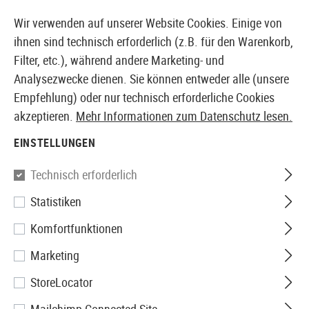
14371 PRODUKTE SOFORT AB LAGER VERFÜGBAR
Wir verwenden auf unserer Website Cookies. Einige von
ihnen sind technisch erforderlich (z.B. für den Warenkorb,
Filter, etc.), während andere Marketing- und
Analysezwecke dienen. Sie können entweder alle (unsere
EUROPÄISCHER AIRSOFT SHOP & GROßHÄNDLER
Empfehlung) oder nur technisch erforderliche Cookies
akzeptieren.
Mehr Informationen zum Datenschutz lesen.
Home
Tuning & Parts
Sniper Internals
Federn
EINSTELLUNGEN
FEDERN
Technisch erforderlich
40 Produkte
Statistiken
Filter
Komfortfunktionen
Marketing
StoreLocator