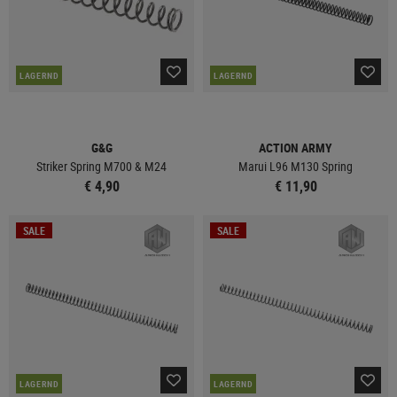
LAGERND
LAGERND
G&G
ACTION ARMY
Striker Spring M700 & M24
Marui L96 M130 Spring
€ 4,90
€ 11,90
SALE
SALE
LAGERND
LAGERND