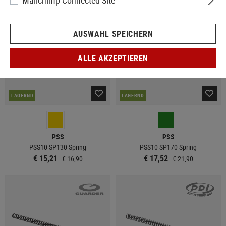
Mailchimp Connected Site
SALE
SALE
AUSWAHL SPEICHERN
ALLE AKZEPTIEREN
LAGERND
LAGERND
PSS
PSS
PSS10 SP130 Spring
PSS10 SP170 Spring
€ 15,21
€ 17,52
€ 16,90
€ 21,90