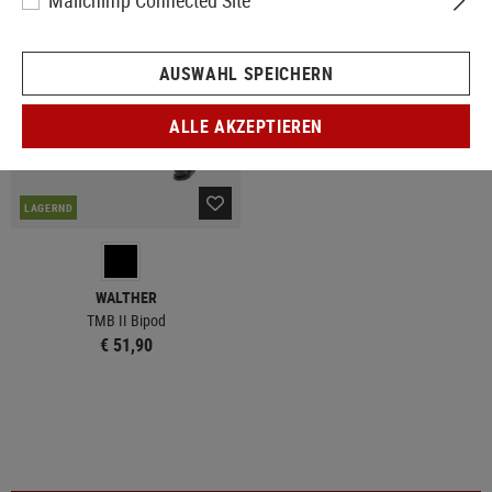
Mailchimp Connected Site
AUSWAHL SPEICHERN
ALLE AKZEPTIEREN
LAGERND
WALTHER
TMB II Bipod
€ 51,90