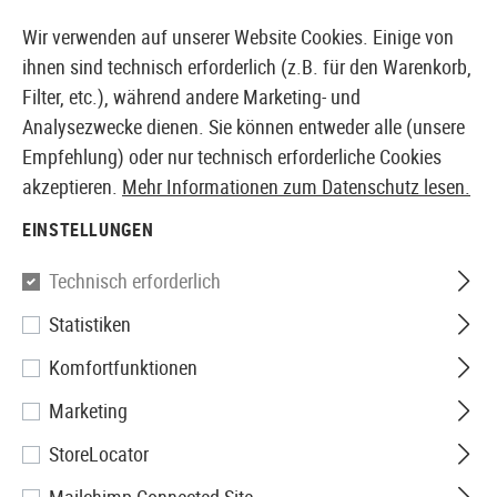
14387 PRODUKTE SOFORT AB LAGER VERFÜGBAR
Wir verwenden auf unserer Website Cookies. Einige von
ihnen sind technisch erforderlich (z.B. für den Warenkorb,
Filter, etc.), während andere Marketing- und
Analysezwecke dienen. Sie können entweder alle (unsere
EUROPÄISCHER AIRSOFT SHOP & GROßHÄNDLER
Empfehlung) oder nur technisch erforderliche Cookies
akzeptieren.
Mehr Informationen zum Datenschutz lesen.
Home
Airguns
Zubehör
Zweibeine
EINSTELLUNGEN
ZWEIBEINE
Technisch erforderlich
1 Produkte
Statistiken
Filter
Komfortfunktionen
Marketing
StoreLocator