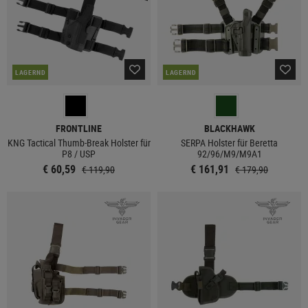
LAGERND
LAGERND
FRONTLINE
BLACKHAWK
KNG Tactical Thumb-Break Holster für
SERPA Holster für Beretta
P8 / USP
92/96/M9/M9A1
€ 60,59
€ 161,91
€ 119,90
€ 179,90