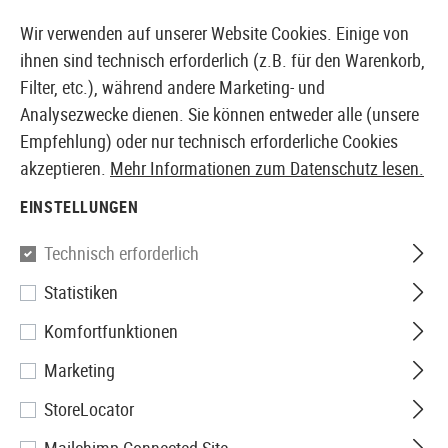
14410 PRODUKTE SOFORT AB LAGER VERFÜGBAR
Wir verwenden auf unserer Website Cookies. Einige von
ihnen sind technisch erforderlich (z.B. für den Warenkorb,
Filter, etc.), während andere Marketing- und
Analysezwecke dienen. Sie können entweder alle (unsere
EUROPÄISCHER AIRSOFT SHOP & GROßHÄNDLER
Empfehlung) oder nur technisch erforderliche Cookies
akzeptieren.
Mehr Informationen zum Datenschutz lesen.
Home
Airsoft-Ausrüstung
Holster
Taktischer Holst
EINSTELLUNGEN
TAKTISCHER HOLSTER
Technisch erforderlich
9 Produkte
Statistiken
Filter
Komfortfunktionen
Marketing
StoreLocator