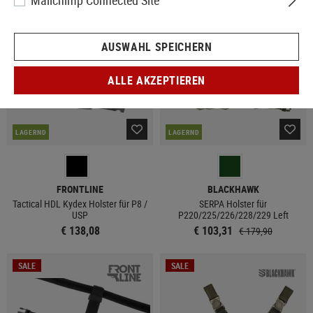
Mailchimp Connected Site
SALE
AUSWAHL SPEICHERN
ALLE AKZEPTIEREN
LAGERND
LAGERND
FRONTLINE
BLACKHAWK
Tactical HDL Kydex Holster für P8 /
SERPA Holster für
USP
P220/225/226/228/229 Left
€ 138,08
€ 103,31
€ 179,90
SALE
SALE