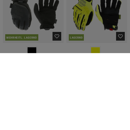
MEHRHEITL. LAGERND
LAGERND
MECHANIX WEAR
MECHANIX WEAR
Fast Fit D4
M-Pact Hi-Viz
€ 31,90
€ 34,32
€ 42,90
SALE