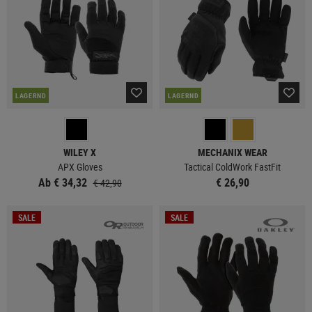
LAGERND
LAGERND
WILEY X
MECHANIX WEAR
APX Gloves
Tactical ColdWork FastFit
Ab € 34,32
€ 26,90
€ 42,90
SALE
SALE