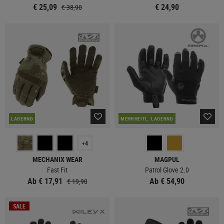
€ 25,09
€ 24,90
€ 38,90
LAGERND
MEHRHEITL. LAGERND
+4
MECHANIX WEAR
MAGPUL
Fast Fit
Patrol Glove 2.0
Ab € 17,91
Ab € 54,90
€ 19,90
SALE