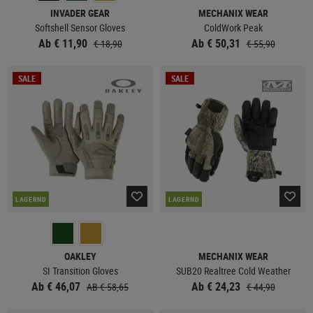
INVADER GEAR
MECHANIX WEAR
Softshell Sensor Gloves
ColdWork Peak
Ab € 11,90
Ab € 50,31
€ 18,90
€ 55,90
SALE
SALE
LAGERND
LAGERND
OAKLEY
MECHANIX WEAR
SI Transition Gloves
SUB20 Realtree Cold Weather
Ab € 46,07
Ab € 24,23
AB € 58,65
€ 44,90