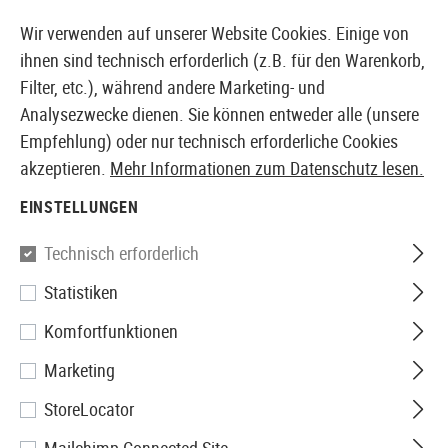
14 TAGE GELD-ZURÜCK-GARANTIE
Wir verwenden auf unserer Website Cookies. Einige von
ihnen sind technisch erforderlich (z.B. für den Warenkorb,
Filter, etc.), während andere Marketing- und
Analysezwecke dienen. Sie können entweder alle (unsere
EUROPÄISCHER AIRSOFT SHOP & GROßHÄNDLER
Empfehlung) oder nur technisch erforderliche Cookies
akzeptieren.
Mehr Informationen zum Datenschutz lesen.
Home
Bekleidung
Handschuhe
EINSTELLUNGEN
HANDSCHUHE
Technisch erforderlich
65 Produkte
Statistiken
Filter
Komfortfunktionen
Marketing
StoreLocator