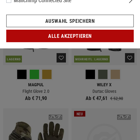
Mailchimp Connected Site
AUSWAHL SPEICHERN
ALLE AKZEPTIEREN
LAGERND
MEHRHEITL. LAGERND
MAGPUL
WILEY X
Flight Glove 2.0
Durtac Gloves
Ab € 71,90
Ab € 47,61
€ 52,90
NEU