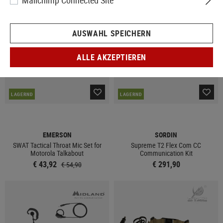
Mailchimp Connected Site
SALE
AUSWAHL SPEICHERN
ALLE AKZEPTIEREN
LAGERND
LAGERND
EMERSON
SORDIN
SWAT Tactical Throat Mic Set for
Supreme T2 Flex Com CC
Motorola Talkabout
Communication Kit
€ 43,92
€ 291,90
€ 54,90