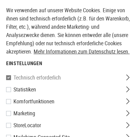
14387 PRODUKTE SOFORT AB LAGER VERFÜGBAR
Wir verwenden auf unserer Website Cookies. Einige von
ihnen sind technisch erforderlich (z.B. für den Warenkorb,
Filter, etc.), während andere Marketing- und
Analysezwecke dienen. Sie können entweder alle (unsere
EUROPÄISCHER AIRSOFT SHOP & GROßHÄNDLER
Empfehlung) oder nur technisch erforderliche Cookies
akzeptieren.
Mehr Informationen zum Datenschutz lesen.
Home
Airsoft-Ausrüstung
Funkausrüstung
Mikrof
EINSTELLUNGEN
MIKROFONE
Technisch erforderlich
5 Produkte
Statistiken
Filter
Komfortfunktionen
Marketing
StoreLocator