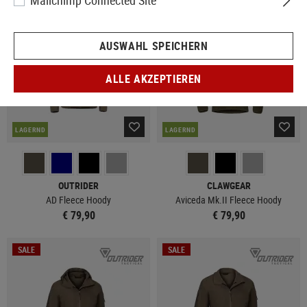
Mailchimp Connected Site
AUSWAHL SPEICHERN
ALLE AKZEPTIEREN
LAGERND
LAGERND
OUTRIDER
CLAWGEAR
AD Fleece Hoody
Aviceda Mk.II Fleece Hoody
€ 79,90
€ 79,90
SALE
SALE