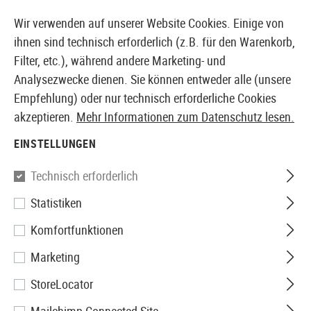
14410 PRODUKTE SOFORT AB LAGER VERFÜGBAR
Wir verwenden auf unserer Website Cookies. Einige von
ihnen sind technisch erforderlich (z.B. für den Warenkorb,
Filter, etc.), während andere Marketing- und
Analysezwecke dienen. Sie können entweder alle (unsere
EUROPÄISCHER AIRSOFT SHOP & GROßHÄNDLER
Empfehlung) oder nur technisch erforderliche Cookies
akzeptieren.
Mehr Informationen zum Datenschutz lesen.
Home
Bekleidung
Jacken
Fleece-Jacken
EINSTELLUNGEN
FLEECE-JACKEN
Technisch erforderlich
8 Produkte
Statistiken
Filter
Komfortfunktionen
Marketing
StoreLocator