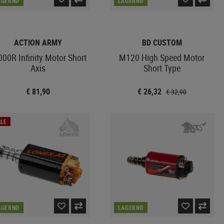
AGERND
LAGERND
ACTION ARMY
BD CUSTOM
00R Infinity Motor Short
M120 High Speed Motor
Axis
Short Type
€ 81,90
€ 26,32
€ 32,90
LE
AGERND
LAGERND