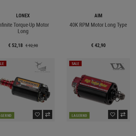
LONEX
AIM
nfinite Torque-Up Motor
40K RPM Motor Long Type
Long
€ 52,18
€ 42,90
€ 92,90
LE
SALE
AGERND
LAGERND