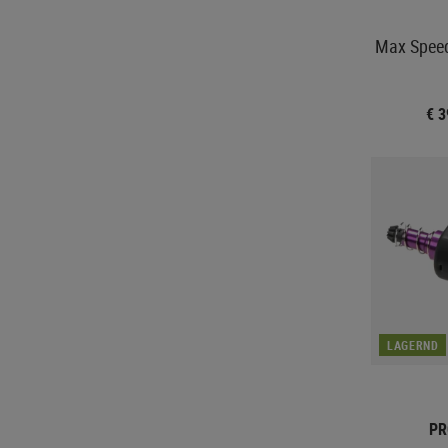
Max Speed
€ 
LAGERND
PR