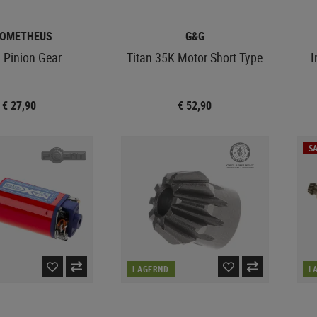
OMETHEUS
G&G
 Pinion Gear
Titan 35K Motor Short Type
I
€ 27,90
€ 52,90
SA
LAGERND
L