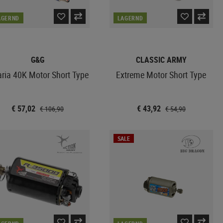
AGERND
LAGERND
G&G
CLASSIC ARMY
aria 40K Motor Short Type
Extreme Motor Short Type
€ 57,02
€ 43,92
€ 106,90
€ 54,90
SALE