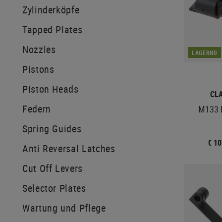
Zylinderköpfe
Tapped Plates
Nozzles
LAGERND
Pistons
Piston Heads
CL
Federn
M133 R
Spring Guides
€ 1
Anti Reversal Latches
Cut Off Levers
Selector Plates
Wartung und Pflege