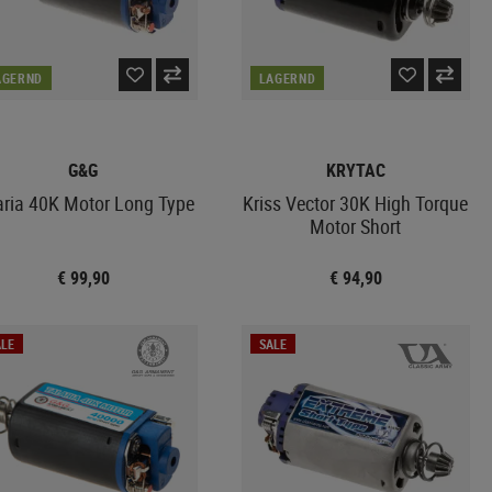
AGERND
LAGERND
G&G
KRYTAC
aria 40K Motor Long Type
Kriss Vector 30K High Torque
Motor Short
€ 99,90
€ 94,90
LE
SALE