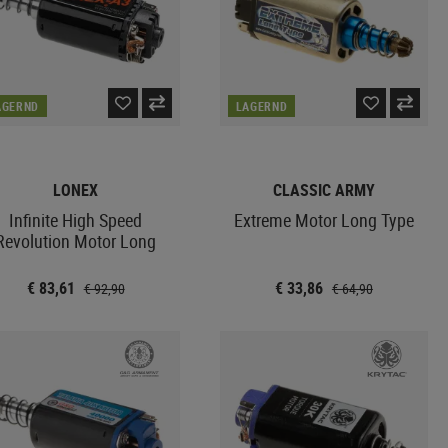
AGERND
LAGERND
LONEX
CLASSIC ARMY
Infinite High Speed
Extreme Motor Long Type
Revolution Motor Long
€ 83,61
€ 33,86
€ 92,90
€ 64,90