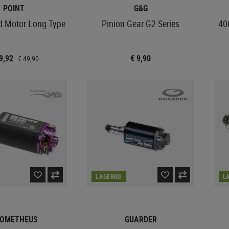
POINT
G&G
 Motor Long Type
Pinion Gear G2 Series
40
39,92
€ 9,90
€ 49,90
LAGERND
L
OMETHEUS
GUARDER