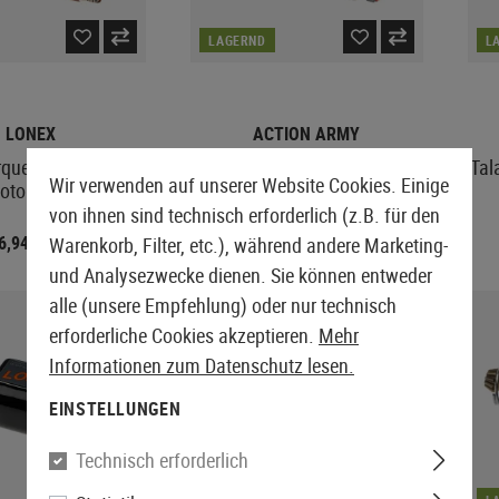
LAGERND
L
LONEX
ACTION ARMY
orque-Up Revolution
45000R Infinity Motor Short
Tal
Wir verwenden auf unserer Website Cookies. Einige
otor Short
Axis
von ihnen sind technisch erforderlich (z.B. für den
56,94
€ 65,52
Warenkorb, Filter, etc.), während andere Marketing-
€ 92,90
€ 81,90
und Analysezwecke dienen. Sie können entweder
alle (unsere Empfehlung) oder nur technisch
SALE
erforderliche Cookies akzeptieren.
Mehr
Informationen zum Datenschutz lesen.
EINSTELLUNGEN
Technisch erforderlich