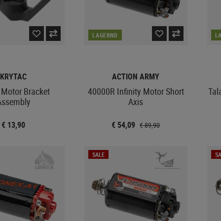
LAGERND
L
KRYTAC
ACTION ARMY
 Motor Bracket
40000R Infinity Motor Short
Tal
Assembly
Axis
€ 13,90
€ 54,09
€ 89,90
SALE
SA