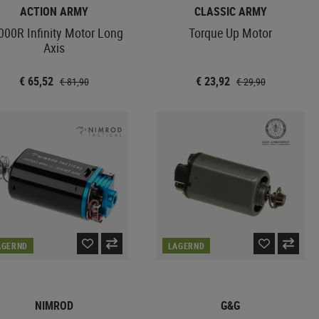
ACTION ARMY
CLASSIC ARMY
000R Infinity Motor Long
Torque Up Motor
Axis
€ 65,52
€ 23,92
€ 81,90
€ 29,90
AGERND
LAGERND
NIMROD
G&G