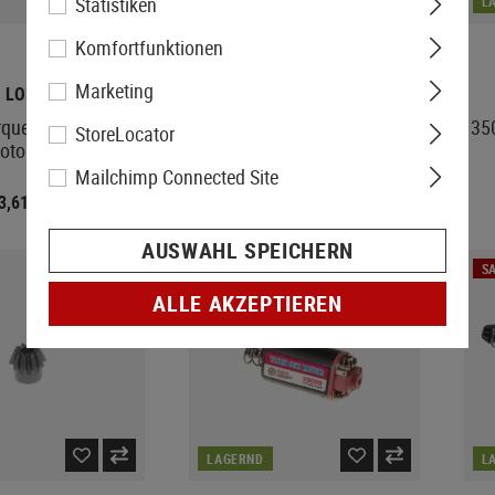
Statistiken
LAGERND
L
Komfortfunktionen
Marketing
LONEX
GUARDER
orque-Up Revolution
High Speed Revolution Short
350
StoreLocator
otor Long
Type Motor
Mailchimp Connected Site
83,61
€ 35,92
€ 92,90
€ 44,90
AUSWAHL SPEICHERN
SA
ALLE AKZEPTIEREN
LAGERND
L