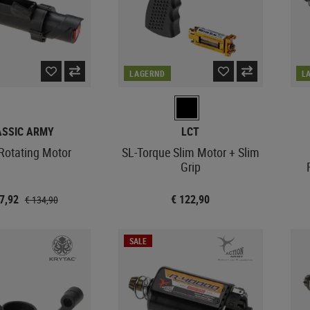
LAGERND
L
ASSIC ARMY
LCT
otating Motor
SL-Torque Slim Motor + Slim
Grip
07,92
€ 122,90
€ 134,90
SALE