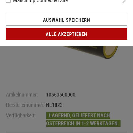
Mailchimp Connected Site
AUSWAHL SPEICHERN
ALLE AKZEPTIEREN
Artikelnummer:
10663600000
Herstellernummer:
NL1823
Verfügbarkeit:
LAGERND, GELIEFERT NACH
ÖSTERREICH IN 1-2 WERKTAGEN