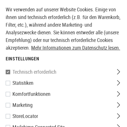
14387 PRODUKTE SOFORT AB LAGER VERFÜGBAR
Wir verwenden auf unserer Website Cookies. Einige von
ihnen sind technisch erforderlich (z.B. für den Warenkorb,
Filter, etc.), während andere Marketing- und
Analysezwecke dienen. Sie können entweder alle (unsere
EUROPÄISCHER AIRSOFT SHOP & GROßHÄNDLER
Empfehlung) oder nur technisch erforderliche Cookies
akzeptieren.
Mehr Informationen zum Datenschutz lesen.
Home
Zubehör
Batterien & Akkus
Wiederaufladbar
EINSTELLUNGEN
Nitecore
Technisch erforderlich
Statistiken
NL1823 18650 Battery 3.7V
Komfortfunktionen
2300mAh
Marketing
StoreLocator