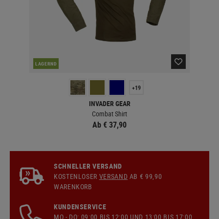
LAGERND
LA
+19
INVADER GEAR
Combat Shirt
Ab € 37,90
SCHNELLER VERSAND
KOSTENLOSER
VERSAND
AB € 99,90
WARENKORB
KUNDENSERVICE
MO - DO: 09:00 BIS 12:00 UND 13:00 BIS 17:00