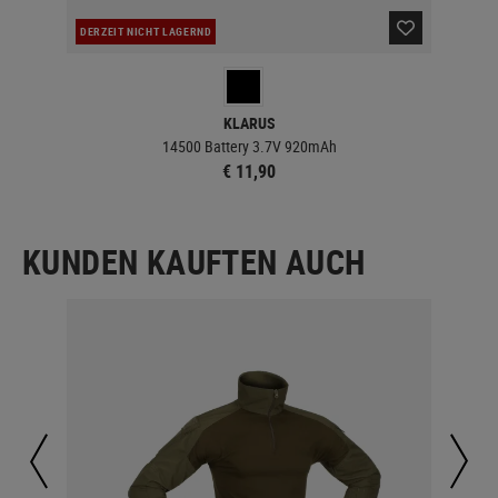
DERZEIT NICHT LAGERND
LA
KLARUS
14500 Battery 3.7V 920mAh
€ 11,90
KUNDEN KAUFTEN AUCH