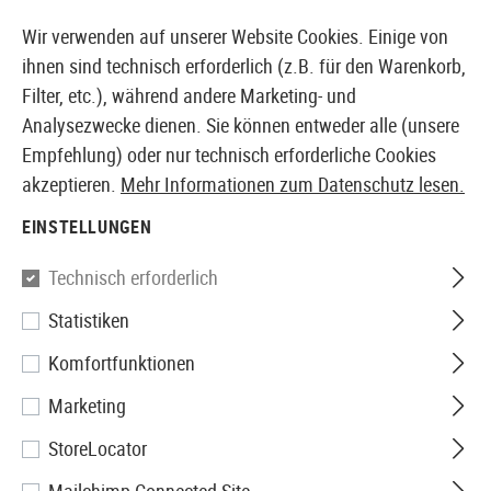
14410 PRODUKTE SOFORT AB LAGER VERFÜGBAR
Wir verwenden auf unserer Website Cookies. Einige von
ihnen sind technisch erforderlich (z.B. für den Warenkorb,
Filter, etc.), während andere Marketing- und
Analysezwecke dienen. Sie können entweder alle (unsere
EUROPÄISCHER AIRSOFT SHOP & GROßHÄNDLER
Empfehlung) oder nur technisch erforderliche Cookies
akzeptieren.
Mehr Informationen zum Datenschutz lesen.
Home
Bekleidung
Jacken
Smocks
EINSTELLUNGEN
SMOCKS
Technisch erforderlich
1 Produkte
Statistiken
Filter
Komfortfunktionen
Marketing
StoreLocator