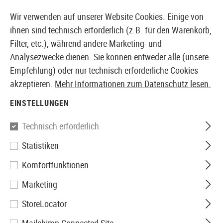
14373 PRODUKTE SOFORT AB LAGER VERFÜGBAR
Wir verwenden auf unserer Website Cookies. Einige von
ihnen sind technisch erforderlich (z.B. für den Warenkorb,
Filter, etc.), während andere Marketing- und
Analysezwecke dienen. Sie können entweder alle (unsere
EUROPÄISCHER AIRSOFT SHOP & GROßHÄNDLER
Empfehlung) oder nur technisch erforderliche Cookies
akzeptieren.
Mehr Informationen zum Datenschutz lesen.
Home
Zubehör
Batterien & Akkus
Wiederaufladbar
EINSTELLUNGEN
Klarus
Technisch erforderlich
Statistiken
18650 Battery 3.7V 2600mAh
Komfortfunktionen
Marketing
StoreLocator