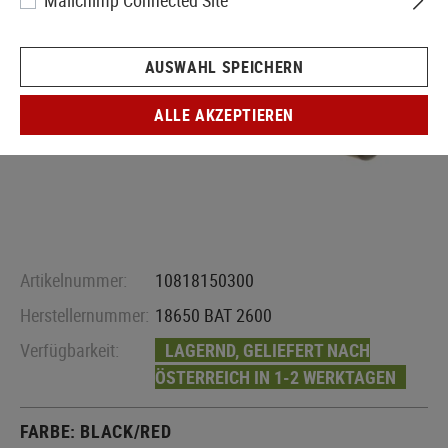
Mailchimp Connected Site
AUSWAHL SPEICHERN
ALLE AKZEPTIEREN
Artikelnummer:
10818150300
Herstellernummer:
18650 BAT 2600
Verfügbarkeit:
LAGERND, GELIEFERT NACH
ÖSTERREICH IN 1-2 WERKTAGEN
FARBE:
BLACK/RED