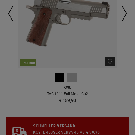
LAGERND
LA
KWC
TAC 1911 Full Metal Co2
€ 159,90
SCHNELLER VERSAND
KOSTENLOSER
VERSAND
AB € 99,90