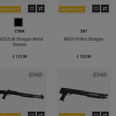
ACHBESTELLT
NACHBESTELLT
CYMA
S&T
M352LM Shotgun Metal
M870 Police Shotgun
Version
€ 113,90
€ 153,90