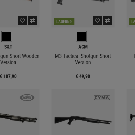
LAGERND
L
S&T
AGM
gun Short Wooden
M3 Tactical Shotgun Short
Version
Version
€ 107,90
€ 49,90