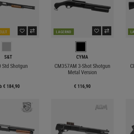
ELLT
LAGERND
L
S&T
CYMA
 Std Shotgun
CM357AM 3-Shot Shotgun
C
Metal Version
b € 184,90
€ 116,90