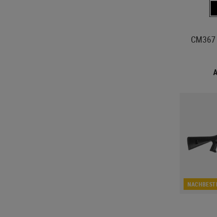
CM367 
A
NACHBEST