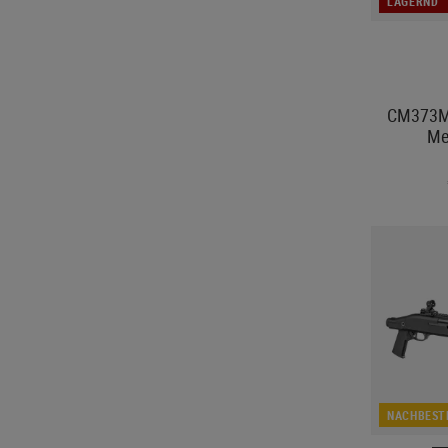
LAGERND
CM373M 
Me
NACHBEST