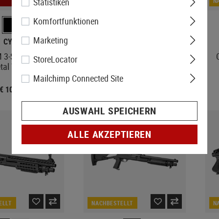
Statistiken
NACHBESTELLT
N
Komfortfunktionen
Marketing
CYMA
CYMA
3-Shot Shotgun
CM361M 3-Shot Shotgun
StoreLocator
tal Version
Metal Version
Mailchimp Connected Site
€ 104,90
€ 84,90
AUSWAHL SPEICHERN
ALLE AKZEPTIEREN
ELLT
NACHBESTELLT
N