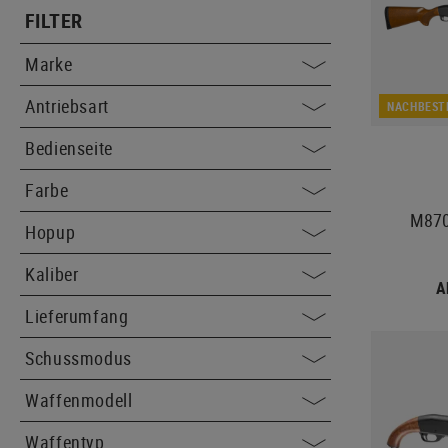
FILTER
Marke
Antriebsart
NACHBEST
Bedienseite
Farbe
M870
Hopup
Kaliber
A
Lieferumfang
Schussmodus
Waffenmodell
Waffentyp