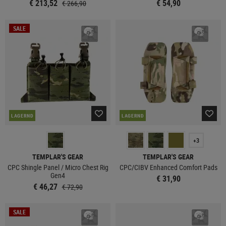
€ 213,52
€ 54,90
€ 266,90
SALE
LAGERND
LAGERND
+3
TEMPLAR'S GEAR
TEMPLAR'S GEAR
CPC Shingle Panel / Micro Chest Rig
CPC/CIBV Enhanced Comfort Pads
Gen4
€ 31,90
€ 46,27
€ 72,90
SALE