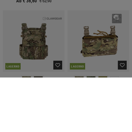
Ab € 36,60
€ 52,90
LAGERND
LAGERND
+3
CLAWGEAR
TEMPLAR'S GEAR
Protector Plate Carrier
Freemason Modular Front Panel
€ 249,90
€ 109,90
SALE