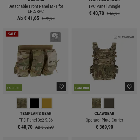
Detachable Front Panel Mk1 for
TPC Panel Shingle
LPC/RPC
€ 40,70
€ 66,90
Ab € 41,65
€ 72,90
SALE
LAGERND
LAGERND
TEMPLAR'S GEAR
CLAWGEAR
TPC Panel 3x2 5.56
Operator Plate Carrier
€ 40,70
€ 369,90
AB € 52,97