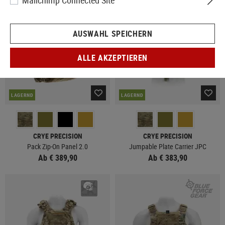
Mailchimp Connected Site
AUSWAHL SPEICHERN
ALLE AKZEPTIEREN
LAGERND
LAGERND
CRYE PRECISION
CRYE PRECISION
Pack Zip-On Panel 2.0
Jumpable Plate Carrier JPC
Ab € 389,90
Ab € 383,90