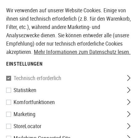
14 TAGE GELD-ZURÜCK-GARANTIE
Wir verwenden auf unserer Website Cookies. Einige von
ihnen sind technisch erforderlich (z.B. für den Warenkorb,
Filter, etc.), während andere Marketing- und
Analysezwecke dienen. Sie können entweder alle (unsere
EUROPÄISCHER AIRSOFT SHOP & GROßHÄNDLER
Empfehlung) oder nur technisch erforderliche Cookies
akzeptieren.
Mehr Informationen zum Datenschutz lesen.
Home
Airsoft-Ausrüstung
Tragesystem / Einsatzwes
EINSTELLUNGEN
PLATTENTRÄGER
Technisch erforderlich
77 Produkte
Statistiken
Filter
Komfortfunktionen
Marketing
StoreLocator