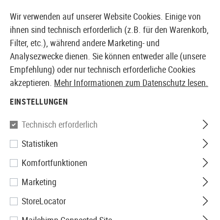
14410 PRODUKTE SOFORT AB LAGER VERFÜGBAR
Wir verwenden auf unserer Website Cookies. Einige von
ihnen sind technisch erforderlich (z.B. für den Warenkorb,
Filter, etc.), während andere Marketing- und
Analysezwecke dienen. Sie können entweder alle (unsere
EUROPÄISCHER AIRSOFT SHOP & GROßHÄNDLER
Empfehlung) oder nur technisch erforderliche Cookies
akzeptieren.
Mehr Informationen zum Datenschutz lesen.
Home
Bekleidung
Handschuhe
Winterhandschuhe
EINSTELLUNGEN
WINTERHANDSCHUHE
Technisch erforderlich
15 Produkte
Statistiken
Filter
Komfortfunktionen
Marketing
StoreLocator