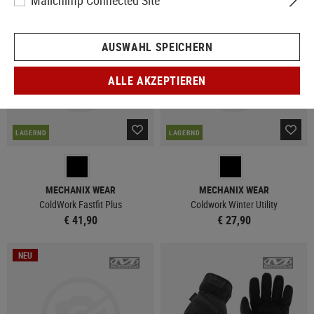
Mailchimp Connected Site
NEU
NEU
AUSWAHL SPEICHERN
ALLE AKZEPTIEREN
LAGERND
LAGERND
MECHANIX WEAR
MECHANIX WEAR
ColdWork Fastfit Plus
Coldwork Winter Utility
€ 41,90
€ 27,90
NEU