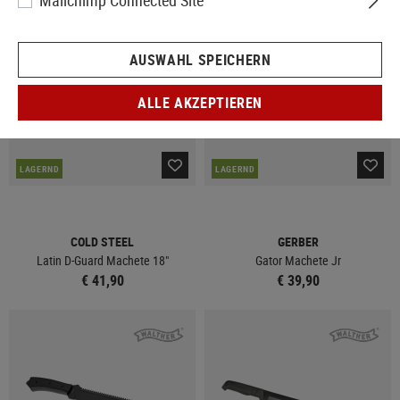
Mailchimp Connected Site
AUSWAHL SPEICHERN
ALLE AKZEPTIEREN
LAGERND
LAGERND
COLD STEEL
GERBER
Latin D-Guard Machete 18"
Gator Machete Jr
€ 41,90
€ 39,90