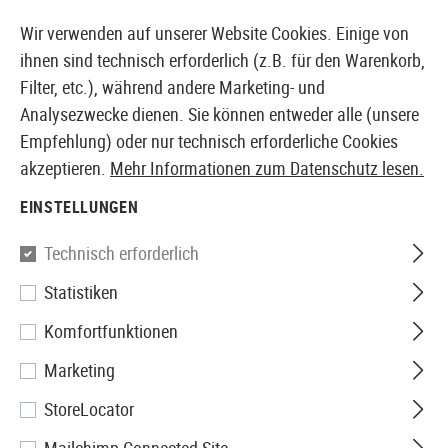
14373 PRODUKTE SOFORT AB LAGER VERFÜGBAR
Wir verwenden auf unserer Website Cookies. Einige von
ihnen sind technisch erforderlich (z.B. für den Warenkorb,
Filter, etc.), während andere Marketing- und
Analysezwecke dienen. Sie können entweder alle (unsere
EUROPÄISCHER AIRSOFT SHOP & GROßHÄNDLER
Empfehlung) oder nur technisch erforderliche Cookies
akzeptieren.
Mehr Informationen zum Datenschutz lesen.
Home
Zubehör
Messer & Werkzeuge
Macheten
EINSTELLUNGEN
MACHETEN
Technisch erforderlich
11 Produkte
Statistiken
Filter
Komfortfunktionen
Marketing
StoreLocator