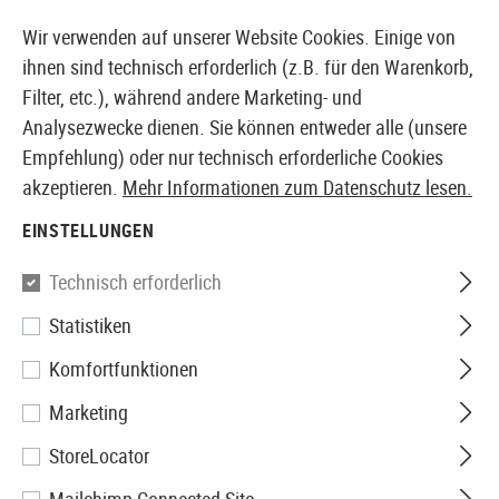
14397 PRODUKTE SOFORT AB LAGER VERFÜGBAR
Wir verwenden auf unserer Website Cookies. Einige von
ihnen sind technisch erforderlich (z.B. für den Warenkorb,
Filter, etc.), während andere Marketing- und
Analysezwecke dienen. Sie können entweder alle (unsere
EUROPÄISCHER AIRSOFT SHOP & GROßHÄNDLER
Empfehlung) oder nur technisch erforderliche Cookies
akzeptieren.
Mehr Informationen zum Datenschutz lesen.
Home
Zubehör
Batterien & Akkus
Wiederaufladbar
EINSTELLUNGEN
Nitecore
Technisch erforderlich
Statistiken
NL1840 18650 Battery 3.6V
Komfortfunktionen
4000mAh
Marketing
StoreLocator