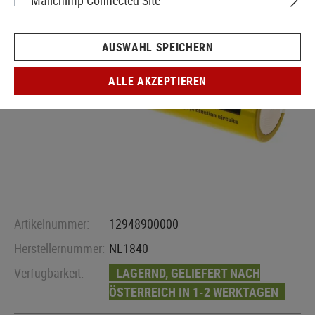
Mailchimp Connected Site
AUSWAHL SPEICHERN
ALLE AKZEPTIEREN
Artikelnummer:
12948900000
Herstellernummer:
NL1840
Verfügbarkeit:
LAGERND, GELIEFERT NACH
ÖSTERREICH IN 1-2 WERKTAGEN