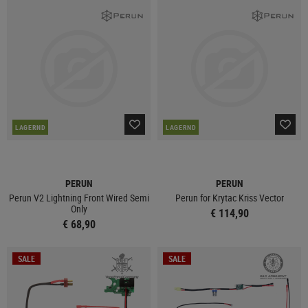
LAGERND
LAGERND
PERUN
PERUN
Perun V2 Lightning Front Wired Semi
Perun for Krytac Kriss Vector
Only
€ 114,90
€ 68,90
SALE
SALE