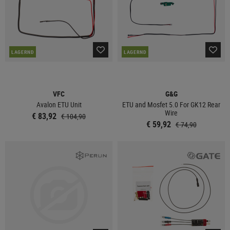
LAGERND
LAGERND
VFC
G&G
Avalon ETU Unit
ETU and Mosfet 5.0 For GK12 Rear
Wire
€ 83,92
€ 104,90
€ 59,92
€ 74,90