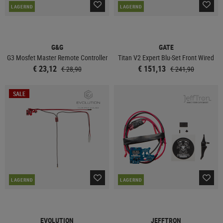
LAGERND
LAGERND
G&G
GATE
G3 Mosfet Master Remote Controller
Titan V2 Expert Blu-Set Front Wired
€ 23,12
€ 151,13
€ 28,90
€ 241,90
SALE
LAGERND
LAGERND
EVOLUTION
JEFFTRON