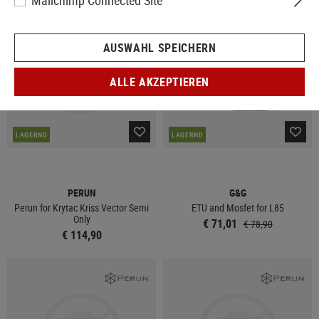
Mailchimp Connected Site
SALE
AUSWAHL SPEICHERN
ALLE AKZEPTIEREN
LAGERND
LAGERND
PERUN
G&G
Perun for Krytac Kriss Vector Semi
ETU and Mosfet for L85
Only
€ 71,01
€ 78,90
€ 114,90