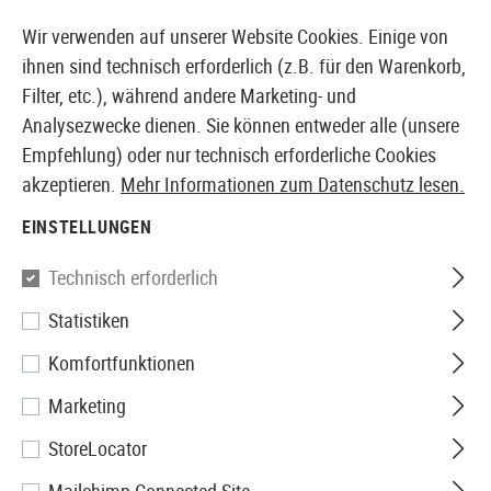
14387 PRODUKTE SOFORT AB LAGER VERFÜGBAR
Wir verwenden auf unserer Website Cookies. Einige von
ihnen sind technisch erforderlich (z.B. für den Warenkorb,
Filter, etc.), während andere Marketing- und
Analysezwecke dienen. Sie können entweder alle (unsere
EUROPÄISCHER AIRSOFT SHOP & GROßHÄNDLER
Empfehlung) oder nur technisch erforderliche Cookies
akzeptieren.
Mehr Informationen zum Datenschutz lesen.
Home
Tuning & Parts
AEG Internals
Elektronik
M
EINSTELLUNGEN
G&G
Technisch erforderlich
Statistiken
G2H E.T.U. and Mosfet
Komfortfunktionen
Marketing
StoreLocator