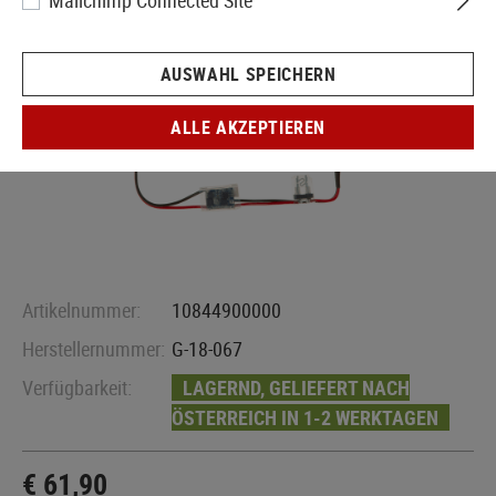
Mailchimp Connected Site
AUSWAHL SPEICHERN
ALLE AKZEPTIEREN
Artikelnummer:
10844900000
Herstellernummer:
G-18-067
Verfügbarkeit:
LAGERND, GELIEFERT NACH
ÖSTERREICH IN 1-2 WERKTAGEN
€ 61,90