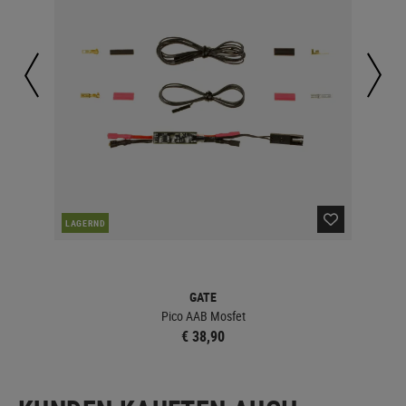
LAGERND
LA
GATE
Pico AAB Mosfet
€ 38,90