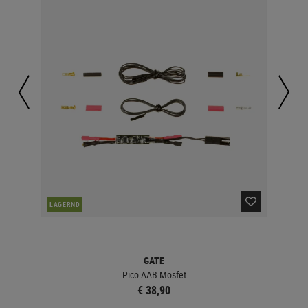
LAGERND
LA
GATE
Pico AAB Mosfet
€ 38,90