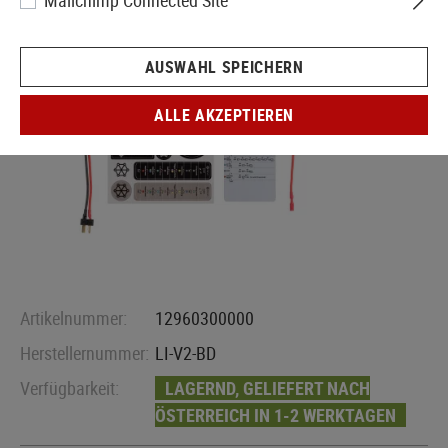
Mailchimp Connected Site
AUSWAHL SPEICHERN
ALLE AKZEPTIEREN
Artikelnummer:
12960300000
Herstellernummer:
LI-V2-BD
Verfügbarkeit:
LAGERND, GELIEFERT NACH
ÖSTERREICH IN 1-2 WERKTAGEN