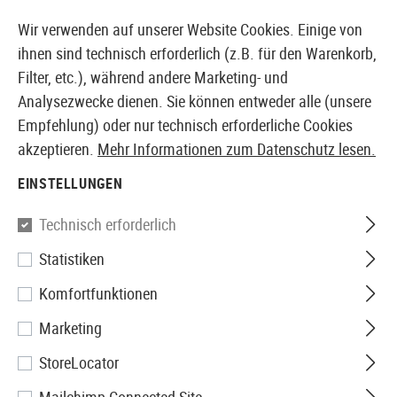
14387 PRODUKTE SOFORT AB LAGER VERFÜGBAR
Wir verwenden auf unserer Website Cookies. Einige von
ihnen sind technisch erforderlich (z.B. für den Warenkorb,
Filter, etc.), während andere Marketing- und
Analysezwecke dienen. Sie können entweder alle (unsere
EUROPÄISCHER AIRSOFT SHOP & GROßHÄNDLER
Empfehlung) oder nur technisch erforderliche Cookies
akzeptieren.
Mehr Informationen zum Datenschutz lesen.
Home
Tuning & Parts
AEG Internals
Elektronik
M
EINSTELLUNGEN
Perun
Technisch erforderlich
Statistiken
Perun V2 Lightning Back Wired
Komfortfunktionen
Semi Only
Marketing
StoreLocator