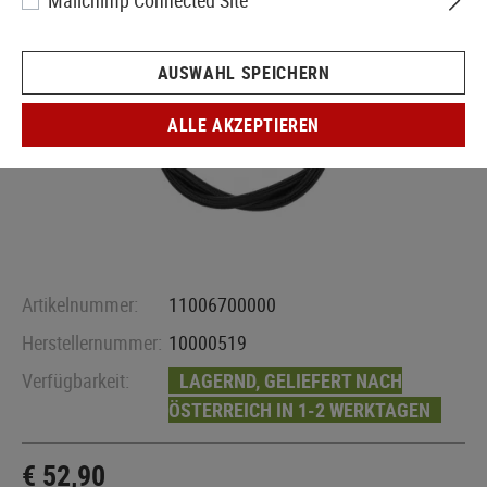
Mailchimp Connected Site
AUSWAHL SPEICHERN
ALLE AKZEPTIEREN
Artikelnummer:
11006700000
Herstellernummer:
10000519
Verfügbarkeit:
LAGERND, GELIEFERT NACH
ÖSTERREICH IN 1-2 WERKTAGEN
€ 52,90