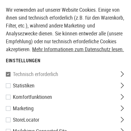
14 TAGE GELD-ZURÜCK-GARANTIE
Wir verwenden auf unserer Website Cookies. Einige von
ihnen sind technisch erforderlich (z.B. für den Warenkorb,
Filter, etc.), während andere Marketing- und
Analysezwecke dienen. Sie können entweder alle (unsere
EUROPÄISCHER AIRSOFT SHOP & GROßHÄNDLER
Empfehlung) oder nur technisch erforderliche Cookies
akzeptieren.
Mehr Informationen zum Datenschutz lesen.
Home
Tuning & Parts
HPA Externals
Schläuche
EINSTELLUNGEN
Polarstar
Technisch erforderlich
Statistiken
Braided Air Line 36 Inch
Komfortfunktionen
Marketing
StoreLocator