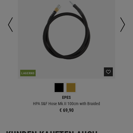
LAGERND
LA
EPES
re
HPA S&F Hose Mk.II 100cm with Braided
€ 69,90