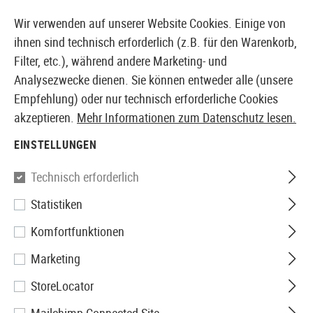
14387 PRODUKTE SOFORT AB LAGER VERFÜGBAR
Wir verwenden auf unserer Website Cookies. Einige von
ihnen sind technisch erforderlich (z.B. für den Warenkorb,
Filter, etc.), während andere Marketing- und
Analysezwecke dienen. Sie können entweder alle (unsere
EUROPÄISCHER AIRSOFT SHOP & GROßHÄNDLER
Empfehlung) oder nur technisch erforderliche Cookies
akzeptieren.
Mehr Informationen zum Datenschutz lesen.
Home
Tuning & Parts
HPA Externals
Schäfte
UG
EINSTELLUNGEN
Polarstar
Technisch erforderlich
Statistiken
UGS Type 1 HPA /w R3
Komfortfunktionen
Buttstock
Marketing
StoreLocator