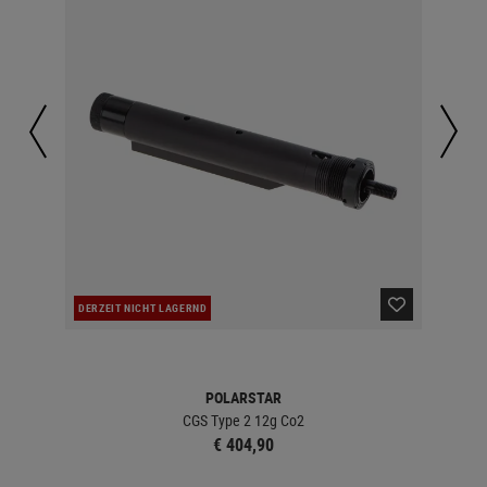
DERZEIT NICHT LAGERND
LA
POLARSTAR
CGS Type 2 12g Co2
€ 404,90