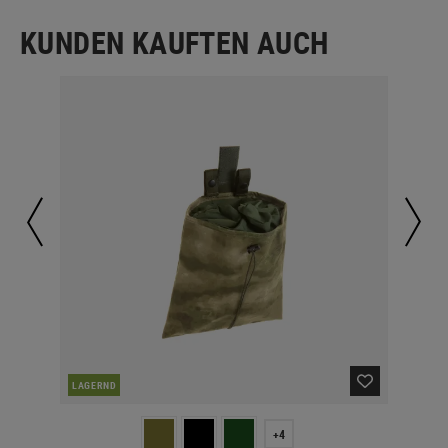
KUNDEN KAUFTEN AUCH
NAC
LAGERND
+4