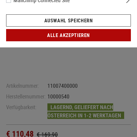
Mailchimp Connected Site
AUSWAHL SPEICHERN
ALLE AKZEPTIEREN
Artikelnummer:
11007400000
Herstellernummer:
10000540
Verfügbarkeit:
LAGERND, GELIEFERT NACH
ÖSTERREICH IN 1-2 WERKTAGEN
€ 110,48
€ 169,90