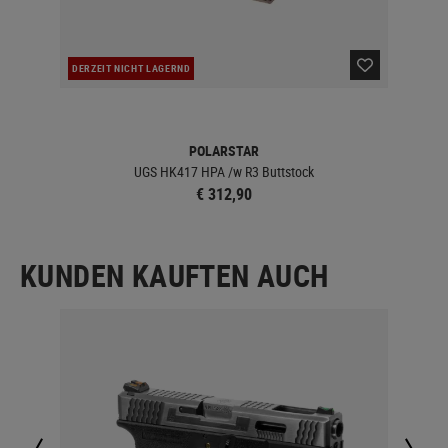
DERZEIT NICHT LAGERND
DER
POLARSTAR
UGS HK417 HPA /w R3 Buttstock
€ 312,90
KUNDEN KAUFTEN AUCH