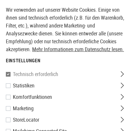
14387 PRODUKTE SOFORT AB LAGER VERFÜGBAR
Wir verwenden auf unserer Website Cookies. Einige von
ihnen sind technisch erforderlich (z.B. für den Warenkorb,
Filter, etc.), während andere Marketing- und
Analysezwecke dienen. Sie können entweder alle (unsere
EUROPÄISCHER AIRSOFT SHOP & GROßHÄNDLER
Empfehlung) oder nur technisch erforderliche Cookies
akzeptieren.
Mehr Informationen zum Datenschutz lesen.
Home
Tuning & Parts
HPA Externals
Schäfte
UGS
EINSTELLUNGEN
Polarstar
Technisch erforderlich
Statistiken
UGS Co2 Insert 12g
Komfortfunktionen
Marketing
StoreLocator