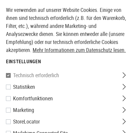
14397 PRODUKTE SOFORT AB LAGER VERFÜGBAR
Wir verwenden auf unserer Website Cookies. Einige von
ihnen sind technisch erforderlich (z.B. für den Warenkorb,
Filter, etc.), während andere Marketing- und
Analysezwecke dienen. Sie können entweder alle (unsere
EUROPÄISCHER AIRSOFT SHOP & GROßHÄNDLER
Empfehlung) oder nur technisch erforderliche Cookies
akzeptieren.
Mehr Informationen zum Datenschutz lesen.
Home
Zubehör
Batterien & Akkus
Batterien
AAA 
EINSTELLUNGEN
Varta
Technisch erforderlich
Statistiken
AAA Superlife 4pcs
Komfortfunktionen
Marketing
StoreLocator