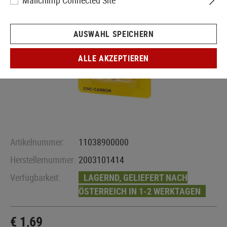
Mailchimp Connected Site
AUSWAHL SPEICHERN
ALLE AKZEPTIEREN
Artikelnummer:
11038900000
Herstellernummer:
2003101414
Verfügbarkeit:
LAGERND, GELIEFERT NACH
ÖSTERREICH IN 1-2 WERKTAGEN
€ 1,69