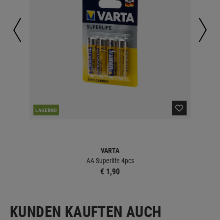
LAGERND
LA
VARTA
AA Superlife 4pcs
€ 1,90
KUNDEN KAUFTEN AUCH