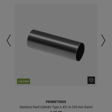
LAGERND
LA
PROMETHEUS
Stainless Hard Cylinder Type A 451 to 550 mm Barrel