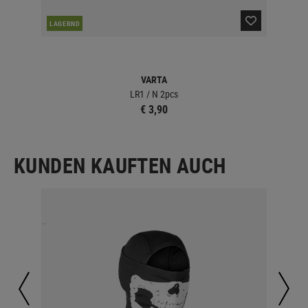
LAGERND
LA
VARTA
LR1 / N 2pcs
€ 3,90
KUNDEN KAUFTEN AUCH