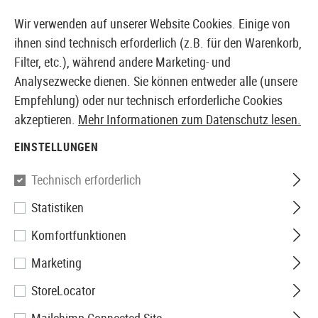
14410 PRODUKTE SOFORT AB LAGER VERFÜGBAR
Wir verwenden auf unserer Website Cookies. Einige von
ihnen sind technisch erforderlich (z.B. für den Warenkorb,
Filter, etc.), während andere Marketing- und
Analysezwecke dienen. Sie können entweder alle (unsere
EUROPÄISCHER AIRSOFT SHOP & GROßHÄNDLER
Empfehlung) oder nur technisch erforderliche Cookies
akzeptieren.
Mehr Informationen zum Datenschutz lesen.
Home
Zubehör
Batterien & Akkus
Batterien
CR20
EINSTELLUNGEN
Duracell
Technisch erforderlich
Statistiken
CR2025 2pcs
Komfortfunktionen
Marketing
StoreLocator