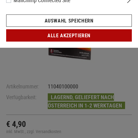
Mailchimp Connected Site
AUSWAHL SPEICHERN
ALLE AKZEPTIEREN
Artikelnummer:
11040100000
Verfügbarkeit:
LAGERND, GELIEFERT NACH
ÖSTERREICH IN 1-2 WERKTAGEN
€ 4,90
inkl. MwSt., zzgl. Versandkosten