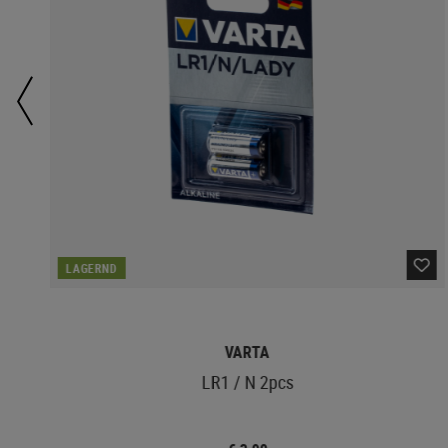
LAGERND
VARTA
LR1 / N 2pcs