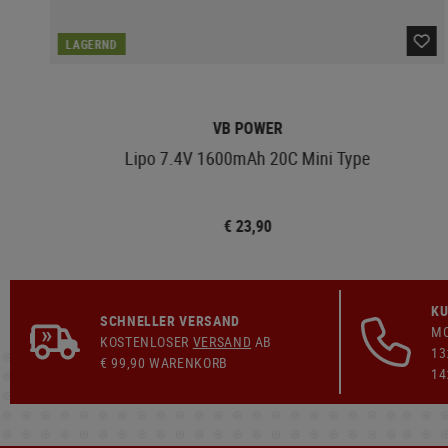
LAGERND
VB POWER
Lipo 7.4V 1600mAh 20C Mini Type
€ 23,90
KU
SCHNELLER VERSAND
MO
KOSTENLOSER
VERSAND
AB
13
€ 99,90 WARENKORB
14