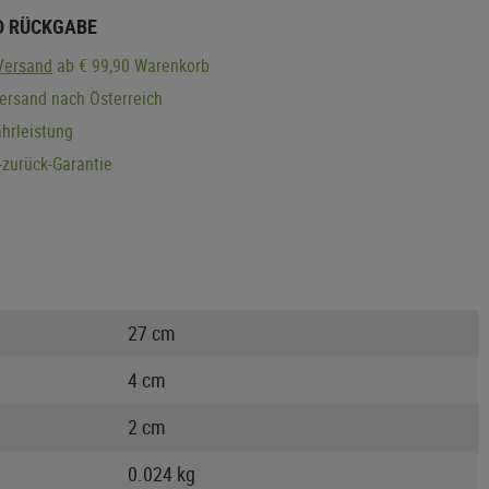
D RÜCKGABE
Versand
ab € 99,90 Warenkorb
ersand nach Österreich
hrleistung
zurück-Garantie
27 cm
4 cm
2 cm
0.024 kg