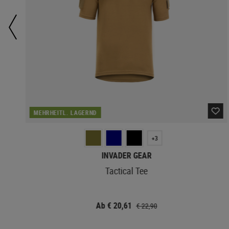
MEHRHEITL. LAGERND
+3
INVADER GEAR
rs
Tactical Tee
Ab € 20,61
€ 22,90