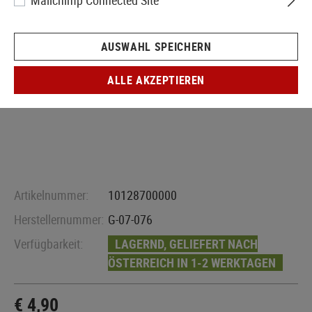
Mailchimp Connected Site
AUSWAHL SPEICHERN
ALLE AKZEPTIEREN
Artikelnummer:
10128700000
Herstellernummer:
G-07-076
Verfügbarkeit:
LAGERND, GELIEFERT NACH
ÖSTERREICH IN 1-2 WERKTAGEN
€ 4,90