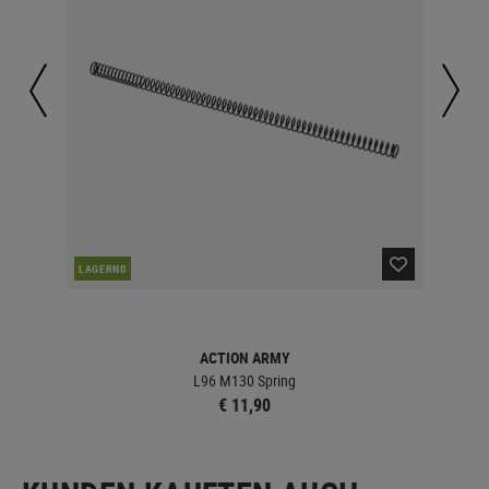
NAC
LAGERND
ACTION ARMY
L96 M130 Spring
€ 11,90