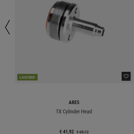
LAGERND
ARES
TX Cylinder Head
€ 41,92
€ 68,12