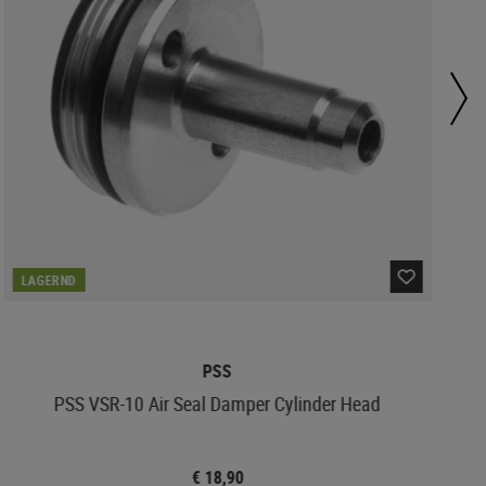
LAGERND
PSS
PSS VSR-10 Air Seal Damper Cylinder Head
V
€ 18,90