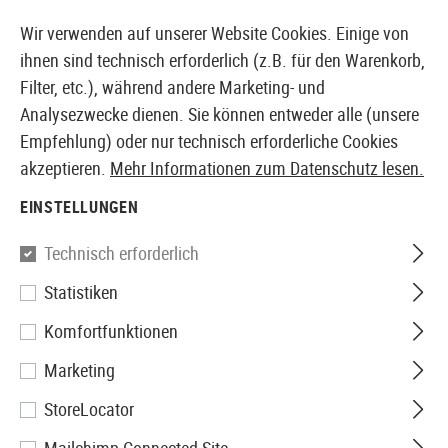
14387 PRODUKTE SOFORT AB LAGER VERFÜGBAR
Wir verwenden auf unserer Website Cookies. Einige von
ihnen sind technisch erforderlich (z.B. für den Warenkorb,
Filter, etc.), während andere Marketing- und
Analysezwecke dienen. Sie können entweder alle (unsere
EUROPÄISCHER AIRSOFT SHOP & GROßHÄNDLER
Empfehlung) oder nur technisch erforderliche Cookies
akzeptieren.
Mehr Informationen zum Datenschutz lesen.
Home
Tuning & Parts
AEG Internals
Hop Up Gumm
EINSTELLUNGEN
Maple Leaf
Technisch erforderlich
Statistiken
Macaron Hop Up Rubber 50° for
Komfortfunktionen
AEG
Marketing
StoreLocator