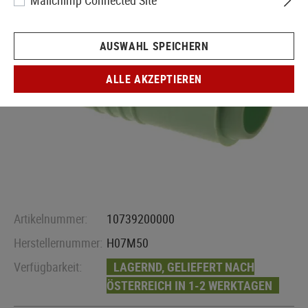
Mailchimp Connected Site
AUSWAHL SPEICHERN
ALLE AKZEPTIEREN
Artikelnummer:
10739200000
Herstellernummer:
H07M50
Verfügbarkeit:
LAGERND, GELIEFERT NACH
ÖSTERREICH IN 1-2 WERKTAGEN