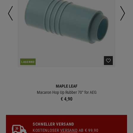
LAGERND
LA
MAPLE LEAF
Macaron Hop Up Rubber 70° for AEG
€ 4,90
SCHNELLER VERSAND
KOSTENLOSER
VERSAND
AB € 99,90