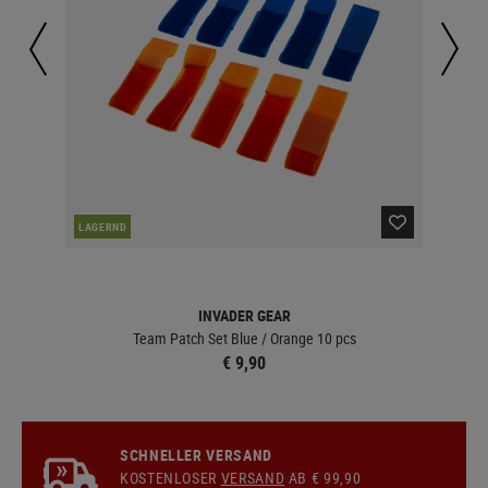
LAGERND
LA
INVADER GEAR
Team Patch Set Blue / Orange 10 pcs
€ 9,90
SCHNELLER VERSAND
KOSTENLOSER
VERSAND
AB € 99,90