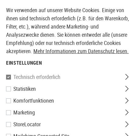
14 TAGE GELD-ZURÜCK-GARANTIE
Wir verwenden auf unserer Website Cookies. Einige von
ihnen sind technisch erforderlich (z.B. für den Warenkorb,
Filter, etc.), während andere Marketing- und
Analysezwecke dienen. Sie können entweder alle (unsere
EUROPÄISCHER AIRSOFT SHOP & GROßHÄNDLER
Empfehlung) oder nur technisch erforderliche Cookies
akzeptieren.
Mehr Informationen zum Datenschutz lesen.
Home
Tuning & Parts
AEG Internals
Hop Up Gumm
EINSTELLUNGEN
Maple Leaf
Technisch erforderlich
Statistiken
Diamond Hop Up Rubber 60°
Komfortfunktionen
for AEG
Marketing
StoreLocator