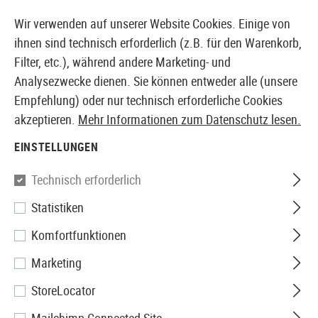
14410 PRODUKTE SOFORT AB LAGER VERFÜGBAR
Wir verwenden auf unserer Website Cookies. Einige von
ihnen sind technisch erforderlich (z.B. für den Warenkorb,
Filter, etc.), während andere Marketing- und
Analysezwecke dienen. Sie können entweder alle (unsere
EUROPÄISCHER AIRSOFT SHOP & GROßHÄNDLER
Empfehlung) oder nur technisch erforderliche Cookies
akzeptieren.
Mehr Informationen zum Datenschutz lesen.
Home
Tuning & Parts
GBB Internals
Innenläufe
EINSTELLUNGEN
Maple Leaf
Technisch erforderlich
Statistiken
6.04 Crazy Jet Barrel for GBB
Komfortfunktionen
Pistol 150mm
Marketing
StoreLocator