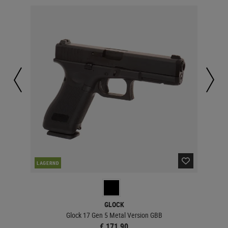
LAGERND
LA
GLOCK
 AEG
Glock 17 Gen 5 Metal Version GBB
€ 171,90