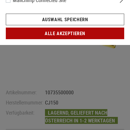
Mailchimp Connected Site
AUSWAHL SPEICHERN
ALLE AKZEPTIEREN
Artikelnummer:
10735500000
Herstellernummer:
CJ150
Verfügbarkeit:
LAGERND, GELIEFERT NACH
ÖSTERREICH IN 1-2 WERKTAGEN