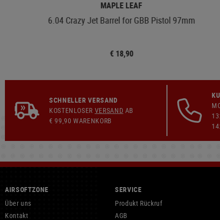
MAPLE LEAF
6.04 Crazy Jet Barrel for GBB Pistol 97mm
€ 18,90
KU
SCHNELLER VERSAND
MO
KOSTENLOSER
VERSAND
AB
13
€ 99,90 WARENKORB
14
AIRSOFTZONE
SERVICE
Über uns
Produkt Rückruf
Kontakt
AGB