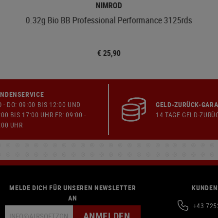
NIMROD
0.32g Bio BB Professional Performance 3125rds
€ 25,90
NDENSERVICE
 - DO: 09:00 BIS 12:00 UND
GELD-ZURÜCK-GARA
:00 BIS 17:00 UHR FR: 09:00 -
14 TAGE GELD-ZURÜ
:00 UHR
MELDE DICH FÜR UNSEREN NEWSLETTER
KUNDEN
AN
+43 725
ANMELDEN