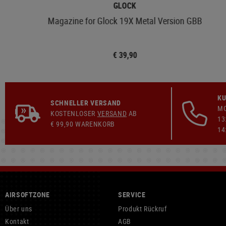
GLOCK
Magazine for Glock 19X Metal Version GBB
€ 39,90
KU
SCHNELLER VERSAND
MO
KOSTENLOSER
VERSAND
AB
13
€ 99,90 WARENKORB
14
AIRSOFTZONE
SERVICE
Über uns
Produkt Rückruf
Kontakt
AGB