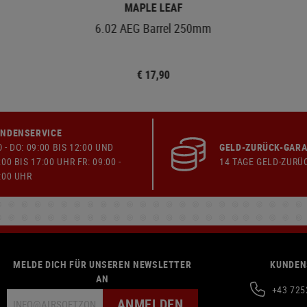
MAPLE LEAF
6.02 AEG Barrel 250mm
€ 17,90
NDENSERVICE
 - DO: 09:00 BIS 12:00 UND
GELD-ZURÜCK-GARA
:00 BIS 17:00 UHR FR: 09:00 -
14 TAGE GELD-ZURÜ
:00 UHR
MELDE DICH FÜR UNSEREN NEWSLETTER
KUNDEN
AN
+43 725
ANMELDEN