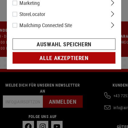
Marketing
StoreLocator
Mailchimp Connected Site
NDENSERVICE
 - DO: 09:00 BIS 12:00 UND
GELD-ZURÜCK-GARA
:00 BIS 17:00 UHR FR: 09:00 -
14 TAGE GELD-ZURÜ
AUSWAHL SPEICHERN
:00 UHR
ALLE AKZEPTIEREN
MELDE DICH FÜR UNSEREN NEWSLETTER
KUNDEN
AN
+43 725
ANMELDEN
info@ai
FOLGE UNS AUF
GÜTES