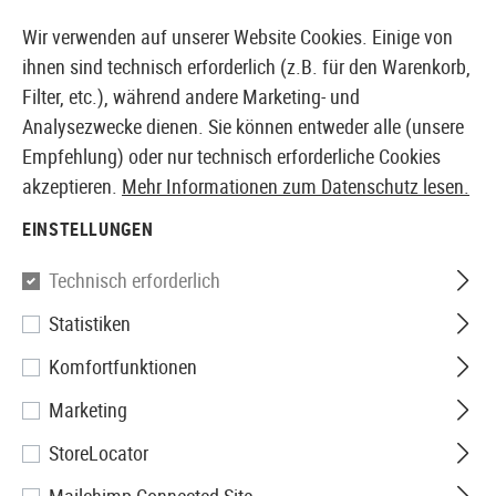
14387 PRODUKTE SOFORT AB LAGER VERFÜGBAR
Wir verwenden auf unserer Website Cookies. Einige von
ihnen sind technisch erforderlich (z.B. für den Warenkorb,
Filter, etc.), während andere Marketing- und
Analysezwecke dienen. Sie können entweder alle (unsere
EUROPÄISCHER AIRSOFT SHOP & GROßHÄNDLER
Empfehlung) oder nur technisch erforderliche Cookies
akzeptieren.
Mehr Informationen zum Datenschutz lesen.
Marken
KTW
EINSTELLUNGEN
Filter
Technisch erforderlich
Statistiken
Komfortfunktionen
Keine Produkte gefunden.
Marketing
StoreLocator