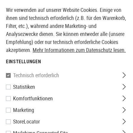
FÜGBAR
14 TAGE GELD-ZURÜCK-GARANTIE
Wir verwenden auf unserer Website Cookies. Einige von
ihnen sind technisch erforderlich (z.B. für den Warenkorb,
Filter, etc.), während andere Marketing- und
Analysezwecke dienen. Sie können entweder alle (unsere
EUROPÄISCHER AIRSOFT SHOP & GROßHÄNDLER
Empfehlung) oder nur technisch erforderliche Cookies
akzeptieren.
Mehr Informationen zum Datenschutz lesen.
Home
Airsoft-Ausrüstung
Rucksäcke
Trinksystem
EINSTELLUNGEN
Source
Technisch erforderlich
Statistiken
Tactical 3L Hydration Pack
Komfortfunktionen
Marketing
StoreLocator