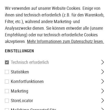
14410 PRODUKTE SOFORT AB LAGER VERFÜGBAR
Wir verwenden auf unserer Website Cookies. Einige von
ihnen sind technisch erforderlich (z.B. für den Warenkorb,
Filter, etc.), während andere Marketing- und
Analysezwecke dienen. Sie können entweder alle (unsere
EUROPÄISCHER AIRSOFT SHOP & GROßHÄNDLER
Empfehlung) oder nur technisch erforderliche Cookies
akzeptieren.
Mehr Informationen zum Datenschutz lesen.
Home
Airsoft Zubehör
Akkus, Gas, HPA & Co.
Akk
EINSTELLUNGEN
Technisch erforderlich
Filter
Statistiken
Komfortfunktionen
Marketing
Keine Produkte gefunden.
StoreLocator