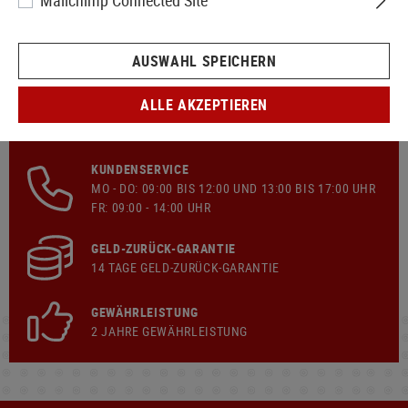
Mailchimp Connected Site
AUSWAHL SPEICHERN
ALLE AKZEPTIEREN
SCHNELLER VERSAND
KOSTENLOSER
VERSAND
AB € 99,90 WARENKORB
KUNDENSERVICE
MO - DO: 09:00 BIS 12:00 UND 13:00 BIS 17:00 UHR
FR: 09:00 - 14:00 UHR
GELD-ZURÜCK-GARANTIE
14 TAGE GELD-ZURÜCK-GARANTIE
GEWÄHRLEISTUNG
2 JAHRE GEWÄHRLEISTUNG