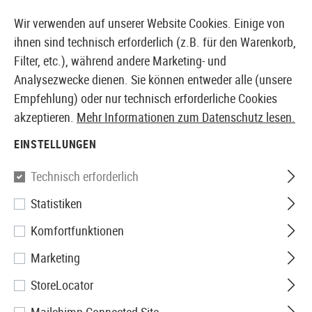
14397 PRODUKTE SOFORT AB LAGER VERFÜGBAR
Wir verwenden auf unserer Website Cookies. Einige von
ihnen sind technisch erforderlich (z.B. für den Warenkorb,
Filter, etc.), während andere Marketing- und
Analysezwecke dienen. Sie können entweder alle (unsere
EUROPÄISCHER AIRSOFT SHOP & GROßHÄNDLER
Empfehlung) oder nur technisch erforderliche Cookies
akzeptieren.
Mehr Informationen zum Datenschutz lesen.
Home
Airsoft-Waffen
Airsoft Pistolen
Airsoft GNB
EINSTELLUNGEN
KWC
Technisch erforderlich
Statistiken
PT24/7 V2 Metal Version Co2
Komfortfunktionen
Marketing
StoreLocator