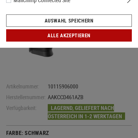
Mailchimp Connected Site
AUSWAHL SPEICHERN
ALLE AKZEPTIEREN
Artikelnummer:
10115906000
Herstellernummer:
AAKCCD461AZB
Verfügbarkeit:
LAGERND, GELIEFERT NACH
ÖSTERREICH IN 1-2 WERKTAGEN
FARBE:
SCHWARZ