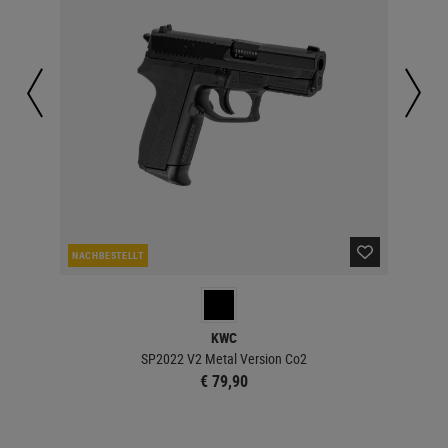
NACHBESTELLT
LA
KWC
SP2022 V2 Metal Version Co2
€ 79,90