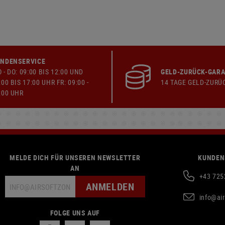
NDENSERVICE
 - DO: 09:00 BIS 12:00 UND
GELD-ZURÜCK-GARA
:00 BIS 17:00 UHR FR: 09:00 -
14 TAGE GELD-ZURÜ
:00 UHR
MELDE DICH FÜR UNSEREN NEWSLETTER
KUNDEN
AN
+43 725
ANMELDEN
info@ai
FOLGE UNS AUF