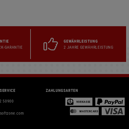
NTIE
GEWÄHRLEISTUNG
CK-GARANTIE
2 JAHRE GEWÄHRLEISTUNG
SERVICE
ZAHLUNGSARTEN
2 50900
VORKASSE
MASTERCARD
rsoftzone.com