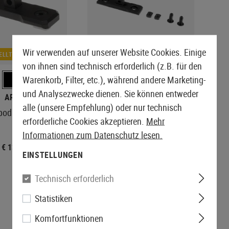
Wir verwenden auf unserer Website Cookies. Einige
ELLT
NACHBESTELLT
von ihnen sind technisch erforderlich (z.B. für den
Warenkorb, Filter, etc.), während andere Marketing-
und Analysezwecke dienen. Sie können entweder
ARES
MAGPUL
alle (unsere Empfehlung) oder nur technisch
pod Mount Type C
M-LOK Bipod Mount
erforderliche Cookies akzeptieren.
Mehr
Informationen zum Datenschutz lesen.
€ 13,90
€ 29,90
EINSTELLUNGEN
Technisch erforderlich
Statistiken
Komfortfunktionen